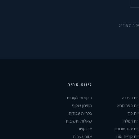
ניווט מהיר
יות
רעננה
ביקורות לקוחות
יות
כפר סבא
מחירון שקוף
יות
לוד
גלריית עבודות
יות
רמלה
שאלות ותשובות
יות
יהוד מונוסון
צרו קשר
יות
קריית אונו
אזורי שירות