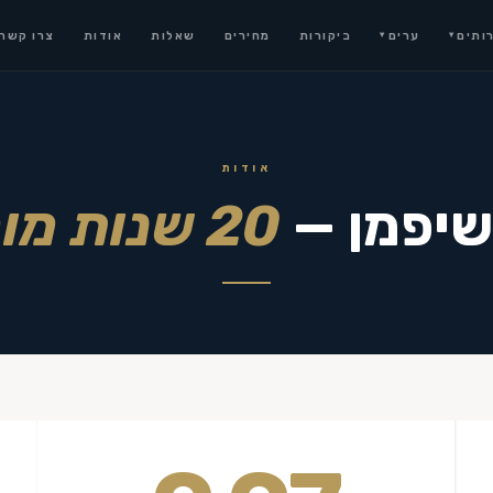
ותים
ערים
ביקורות
מחירים
שאלות
אודות
צרו קשר
▾
▾
אודות
שיפמן —
20 שנות מומחיות