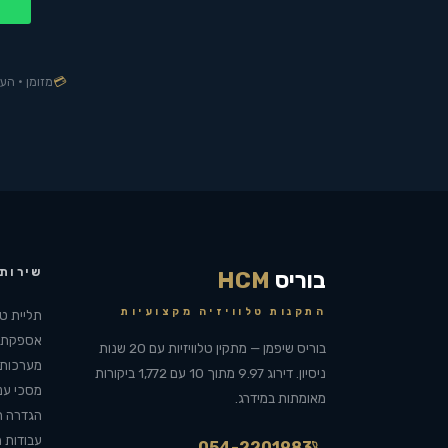
💳
מזומן · הע
שירות
בוריס
HCM
התקנות טלוויזיה מקצועיות
תליית טל
אספקת ז
בוריס שיפמן — מתקין טלוויזיות עם 20 שנות
מערכות ק
ניסיון. דירוג 9.97 מתוך 10 עם 1,772 ביקורות
מסכי ענק 65–90 א
מאומתות במידרג.
הגדרה ר
עבודות ה
054-2201983