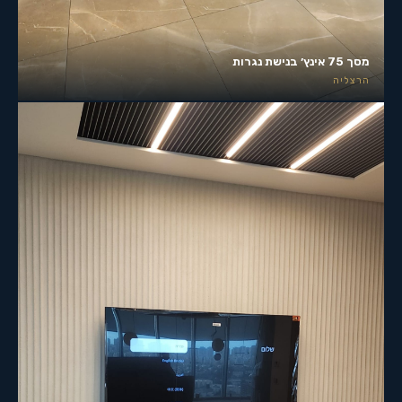
מסך 75 אינץ׳ בנישת נגרות
הרצליה