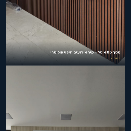
מסך 85 אינץ׳ – קיר אירועים חיפוי פולימרי
רמת גן