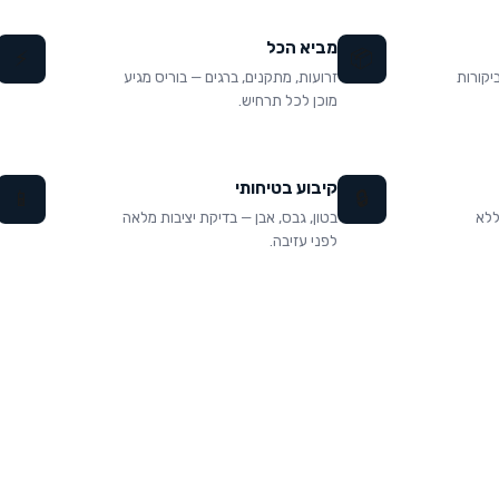
מביא הכל
⚡
📦
 9.97 מתוך 10 עם 1,772 ביקורות
זרועות, מתקנים, ברגים — בוריס מגיע
מוכן לכל תרחיש.
קיבוע בטיחותי
📱
🔒
 ללא
בטון, גבס, אבן — בדיקת יציבות מלאה
לפני עזיבה.