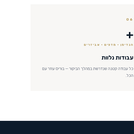
06
+
הנדימן · מדפים · אביזרים
עבודות נלוות
כל עבודה קטנה שנדרשת במהלך הביקור — בוריס עוזר עם
הכל.