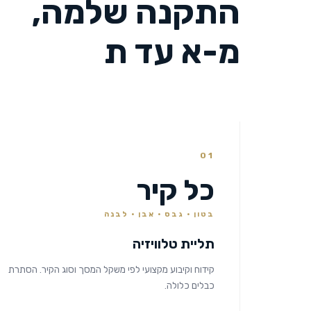
התקנה שלמה,
מ-א עד ת
01
כל קיר
בטון · גבס · אבן · לבנה
תליית טלוויזיה
קידוח וקיבוע מקצועי לפי משקל המסך וסוג הקיר. הסתרת
כבלים כלולה.