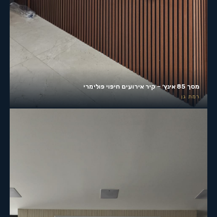
מסך 85 אינץ׳ – קיר אירועים חיפוי פולימרי
רמת גן