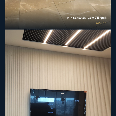
מסך 75 אינץ׳ בנישת נגרות
הרצליה