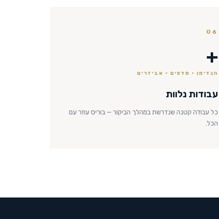
06
+
הנדימן · מדפים · אביזרים
עבודות נלוות
כל עבודה קטנה שנדרשת במהלך הביקור — בוריס עוזר עם
הכל.