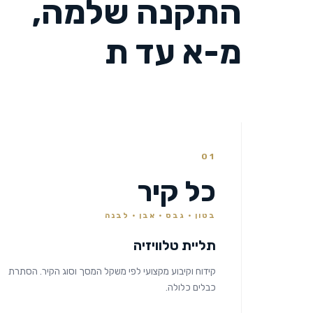
התקנה שלמה,
מ-א עד ת
01
כל קיר
בטון · גבס · אבן · לבנה
תליית טלוויזיה
קידוח וקיבוע מקצועי לפי משקל המסך וסוג הקיר. הסתרת
כבלים כלולה.