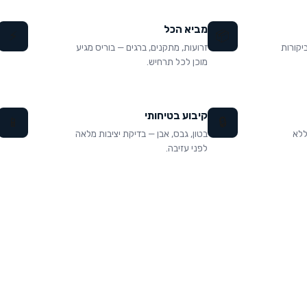
מביא הכל
⚡
📦
 9.97 מתוך 10 עם 1,772 ביקורות
זרועות, מתקנים, ברגים — בוריס מגיע
מוכן לכל תרחיש.
קיבוע בטיחותי
📱
🔒
 ללא
בטון, גבס, אבן — בדיקת יציבות מלאה
לפני עזיבה.