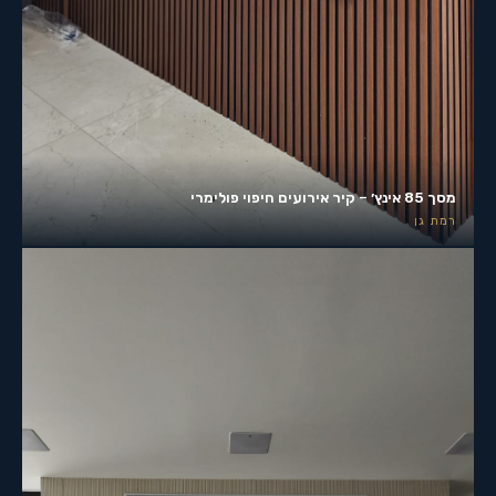
מסך 85 אינץ׳ – קיר אירועים חיפוי פולימרי
רמת גן