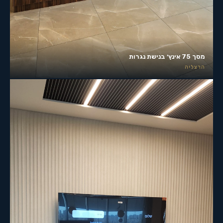
מסך 75 אינץ׳ בנישת נגרות
הרצליה