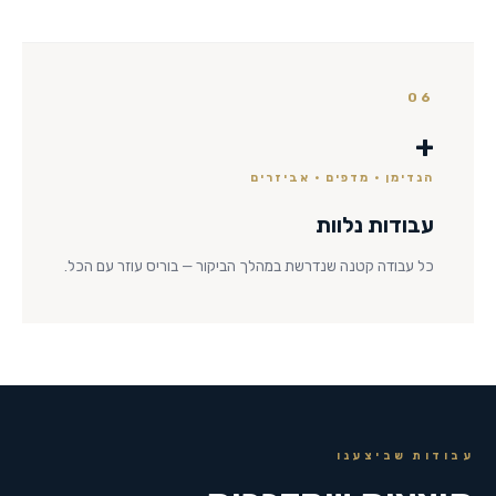
06
+
הנדימן · מדפים · אביזרים
עבודות נלוות
כל עבודה קטנה שנדרשת במהלך הביקור — בוריס עוזר עם הכל.
עבודות שביצענו