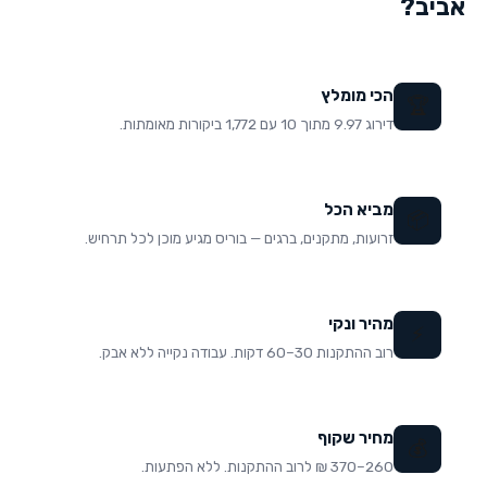
אביב
?
הכי מומלץ
🏆
דירוג 9.97 מתוך 10 עם 1,772 ביקורות מאומתות.
מביא הכל
📦
זרועות, מתקנים, ברגים — בוריס מגיע מוכן לכל תרחיש.
מהיר ונקי
⚡
רוב ההתקנות 30–60 דקות. עבודה נקייה ללא אבק.
מחיר שקוף
💰
260–370 ₪ לרוב ההתקנות. ללא הפתעות.