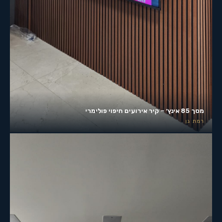
מסך 85 אינץ׳ – קיר אירועים חיפוי פולימרי
רמת גן