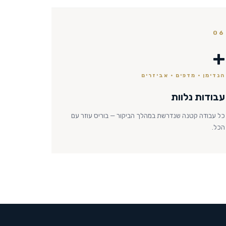
06
+
הנדימן · מדפים · אביזרים
עבודות נלוות
כל עבודה קטנה שנדרשת במהלך הביקור — בוריס עוזר עם
הכל.