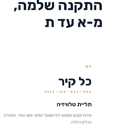
התקנה שלמה,
מ-א עד ת
01
כל קיר
בטון · גבס · אבן · לבנה
תליית טלוויזיה
קידוח וקיבוע מקצועי לפי משקל המסך וסוג הקיר. הסתרת
כבלים כלולה.