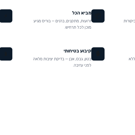
מביא הכל
⚡
📦
 9.97 מתוך 10 עם 1,772 ביקורות
זרועות, מתקנים, ברגים — בוריס מגיע
מוכן לכל תרחיש.
קיבוע בטיחותי
📱
🔒
 ללא
בטון, גבס, אבן — בדיקת יציבות מלאה
לפני עזיבה.