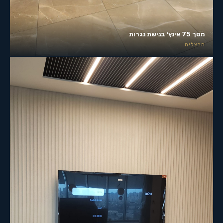
מסך 75 אינץ׳ בנישת נגרות
הרצליה