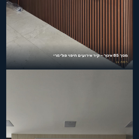
מסך 85 אינץ׳ – קיר אירועים חיפוי פולימרי
רמת גן