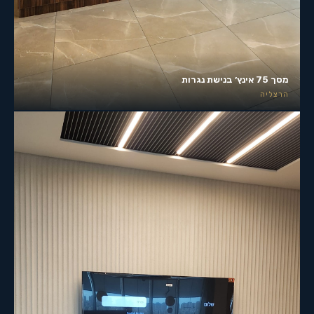
מסך 75 אינץ׳ בנישת נגרות
הרצליה