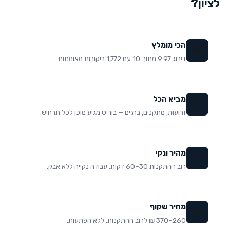
לציון
?
הכי מומלץ
🏆
דירוג 9.97 מתוך 10 עם 1,772 ביקורות מאומתות.
מביא הכל
📦
זרועות, מתקנים, ברגים — בוריס מגיע מוכן לכל תרחיש.
מהיר ונקי
⚡
רוב ההתקנות 30–60 דקות. עבודה נקייה ללא אבק.
מחיר שקוף
💰
260–370 ₪ לרוב ההתקנות. ללא הפתעות.