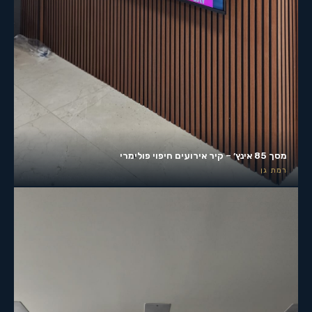
מסך 85 אינץ׳ – קיר אירועים חיפוי פולימרי
רמת גן