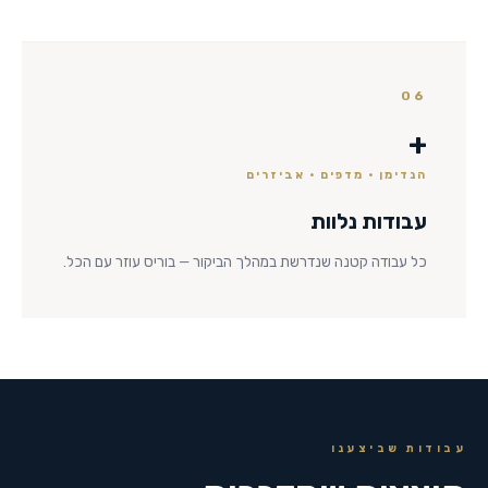
06
+
הנדימן · מדפים · אביזרים
עבודות נלוות
כל עבודה קטנה שנדרשת במהלך הביקור — בוריס עוזר עם הכל.
עבודות שביצענו