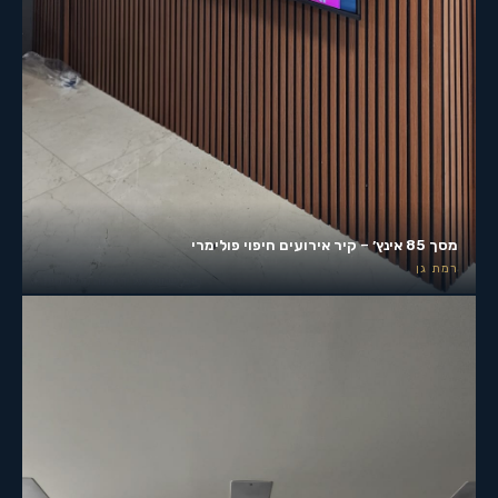
מסך 85 אינץ׳ – קיר אירועים חיפוי פולימרי
רמת גן