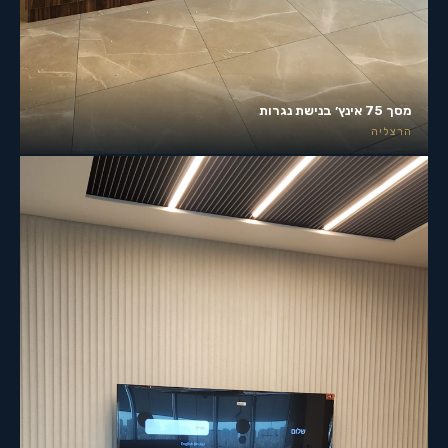
מסך 75 אינץ׳ בנישת נגרות
הרצליה