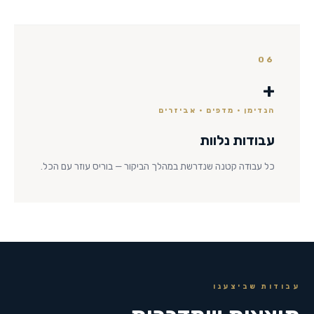
06
+
הנדימן · מדפים · אביזרים
עבודות נלוות
כל עבודה קטנה שנדרשת במהלך הביקור — בוריס עוזר עם הכל.
עבודות שביצענו