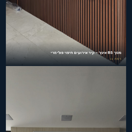
מסך 85 אינץ׳ – קיר אירועים חיפוי פולימרי
רמת גן