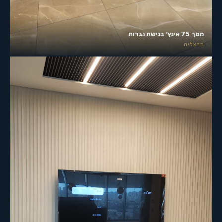
מסך 75 אינץ׳ בנישת נגרות
הרצליה