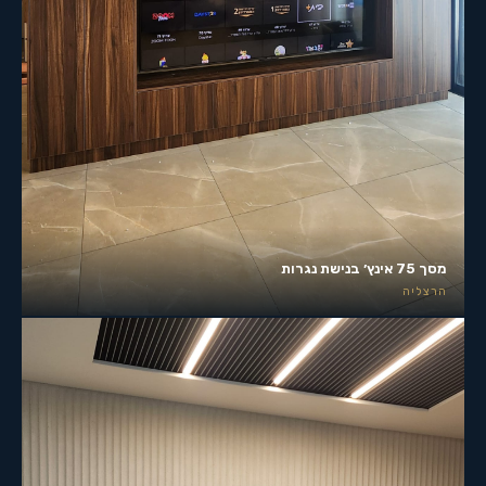
מסך 75 אינץ׳ בנישת נגרות
הרצליה