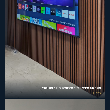
מסך 85 אינץ׳ – קיר אירועים חיפוי פולימרי
רמת גן