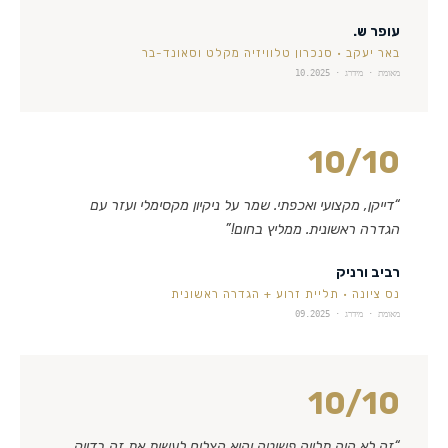
עופר ש.
באר יעקב
·
סנכרון טלוויזיה מקלט וסאונד-בר
מאומת · מידרג ·
10.2025
10
/10
“
דייקן, מקצועי ואכפתי. שמר על ניקיון מקסימלי ועזר עם
הגדרה ראשונית. ממליץ בחום!
”
רביב ורניק
נס ציונה
·
תליית זרוע + הגדרה ראשונית
מאומת · מידרג ·
09.2025
10
/10
“
זה לא היה תלייה פשוטה והוא הצליח לעשות את זה בדיוק