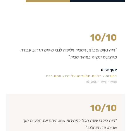
10
/10
“
היה נעים וסבלני, הסביר חלופות לגבי מיקום הזרוע. עבודה
מקצועית ונקייה במחיר סביר.
”
יוסף אדם
רחובות
·
תליית טלוויזיה על זרוע מסתובבת
מאומת · מידרג ·
03.2026
10
/10
“
היה כוכב! עשה הכל במהירות שיא, זיהה את הבעיות תוך
שניות. פרו מוחלט!
”