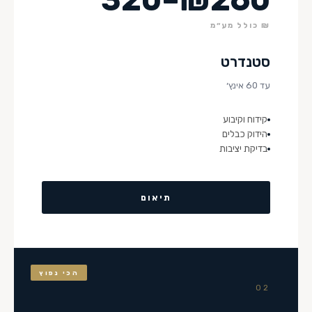
₪ כולל מע״מ
סטנדרט
עד 60 אינץ׳
קידוח וקיבוע
הידוק כבלים
בדיקת יציבות
תיאום
הכי נפוץ
02