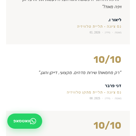
ויפה מאוד!
”
ליאור ו.
נס ציונה
·
תליית טלוויזיה
מאומת · מידרג ·
01.2026
10
/10
“
רק מחמאות! שירות מדהים. מקצועי, דייקן והוגן.
”
דני פרבר
נס ציונה
·
תליית מתקן טלוויזיה
מאומת · מידרג ·
08.2025
וואטסאפ
10
/10