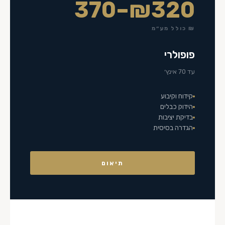
₪320–370
₪ כולל מע״מ
פופולרי
עד 70 אינץ׳
קידוח וקיבוע
הידוק כבלים
בדיקת יציבות
הגדרה בסיסית
תיאום