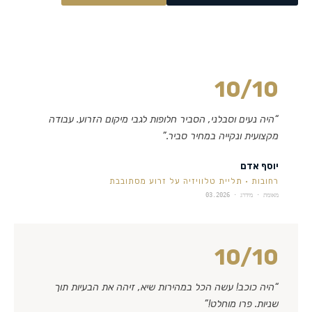
10
/10
“
היה נעים וסבלני, הסביר חלופות לגבי מיקום הזרוע. עבודה
מקצועית ונקייה במחיר סביר.
”
יוסף אדם
רחובות
·
תליית טלוויזיה על זרוע מסתובבת
מאומת · מידרג ·
03.2026
10
/10
“
היה כוכב! עשה הכל במהירות שיא, זיהה את הבעיות תוך
שניות. פרו מוחלט!
”