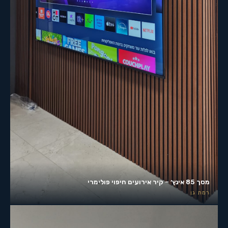
מסך 85 אינץ׳ – קיר אירועים חיפוי פולימרי
רמת גן