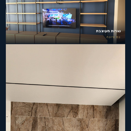
נגרות מעוצבת
נס ציונה