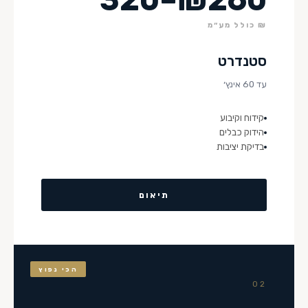
₪ כולל מע״מ
סטנדרט
עד 60 אינץ׳
קידוח וקיבוע
הידוק כבלים
בדיקת יציבות
תיאום
הכי נפוץ
02