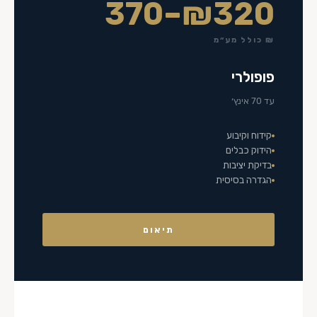
₪320–370
₪ כולל מע״מ
פופולרי
עד 70 אינץ׳
קידוח וקיבוע
הידוק כבלים
בדיקת יציבות
הגדרה בסיסית
תיאום