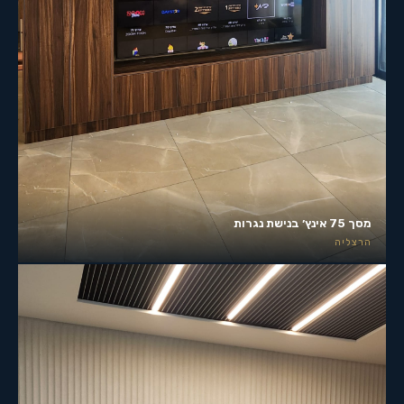
מסך 75 אינץ׳ בנישת נגרות
הרצליה