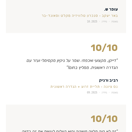
עופר ש.
באר יעקב
·
סנכרון טלוויזיה מקלט וסאונד-בר
מאומת · מידרג ·
10.2025
10
/10
“
דייקן, מקצועי ואכפתי. שמר על ניקיון מקסימלי ועזר עם
הגדרה ראשונית. ממליץ בחום!
”
רביב ורניק
נס ציונה
·
תליית זרוע + הגדרה ראשונית
מאומת · מידרג ·
09.2025
10
/10
“
זה לא היה תלייה פשוטה והוא הצליח לעשות את זה בדיוק