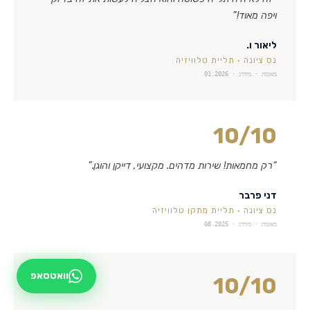
ויפה מאוד!
”
ליאור ו.
נס ציונה
·
תליית טלוויזיה
מאומת · מידרג ·
01.2026
10
/10
“
רק מחמאות! שירות מדהים. מקצועי, דייקן והוגן.
”
דני פרבר
נס ציונה
·
תליית מתקן טלוויזיה
מאומת · מידרג ·
08.2025
וואטסאפ
10
/10