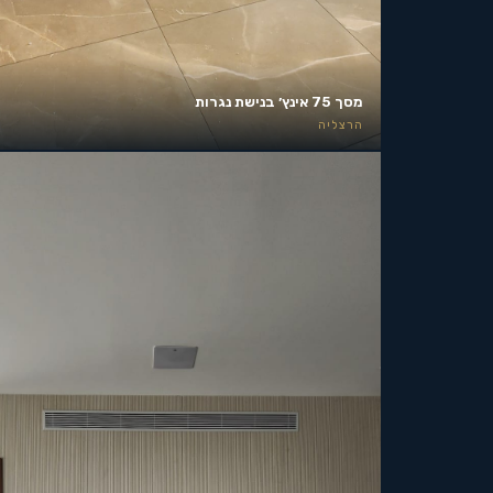
מסך 75 אינץ׳ בנישת נגרות
הרצליה