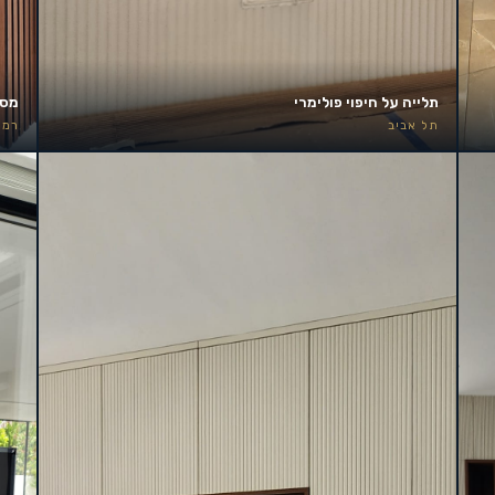
תלייה על חיפוי פולימרי
מסך 85 אינץ׳ – קיר אירוע
תל אביב
רמת