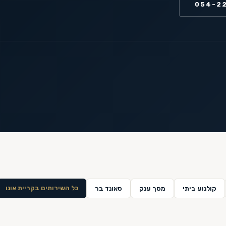
054-2
כל השירותים ב
קריית אונו
קולנוע ביתי
מסך ענק
סאונד בר