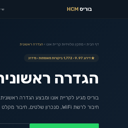
בוריס
HCM
שיר
דף הבית
›
מתקין טלוויזיות
קריית אונו
›
הגדרה ראשונית
דירוג 9.97 · 1,772 ביקורות מאומתות · מידרג
הגדרה ראשונית
בוריס מגיע לקריית אונו ומבצע הגדרה ראשונית
חיבור לרשת WiFi, סנכרון שלטים, חיבור מקלט וסאונד-בר.