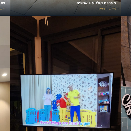
מערכת קולנוע + ארונית
שני
ראשון לציון
אשד