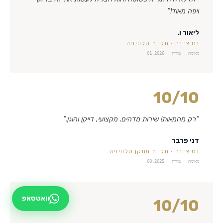
ויפה מאוד!
”
ליאור ו.
נס ציונה
·
תליית טלוויזיה
מאומת · מידרג ·
01.2026
10
/10
“
רק מחמאות! שירות מדהים. מקצועי, דייקן והוגן.
”
דני פרבר
נס ציונה
·
תליית מתקן טלוויזיה
מאומת · מידרג ·
08.2025
וואטסאפ
10
/10