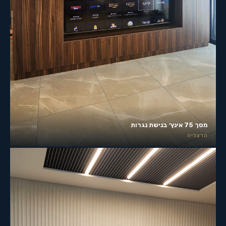
מסך 75 אינץ׳ בנישת נגרות
הרצליה