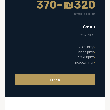
₪320–370
₪ כולל מע״מ
פופולרי
עד 70 אינץ׳
קידוח וקיבוע
הידוק כבלים
בדיקת יציבות
הגדרה בסיסית
תיאום