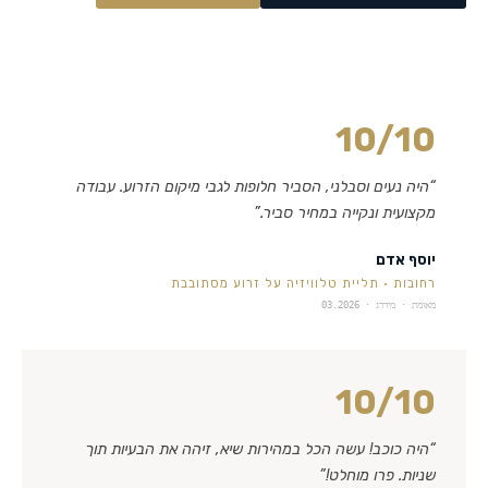
10
/10
“
היה נעים וסבלני, הסביר חלופות לגבי מיקום הזרוע. עבודה
מקצועית ונקייה במחיר סביר.
”
יוסף אדם
רחובות
·
תליית טלוויזיה על זרוע מסתובבת
מאומת · מידרג ·
03.2026
10
/10
“
היה כוכב! עשה הכל במהירות שיא, זיהה את הבעיות תוך
שניות. פרו מוחלט!
”