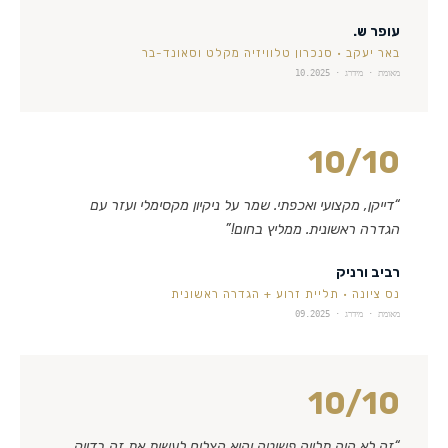
עופר ש.
באר יעקב
·
סנכרון טלוויזיה מקלט וסאונד-בר
מאומת · מידרג ·
10.2025
10
/10
“
דייקן, מקצועי ואכפתי. שמר על ניקיון מקסימלי ועזר עם
הגדרה ראשונית. ממליץ בחום!
”
רביב ורניק
נס ציונה
·
תליית זרוע + הגדרה ראשונית
מאומת · מידרג ·
09.2025
10
/10
“
זה לא היה תלייה פשוטה והוא הצליח לעשות את זה בדיוק