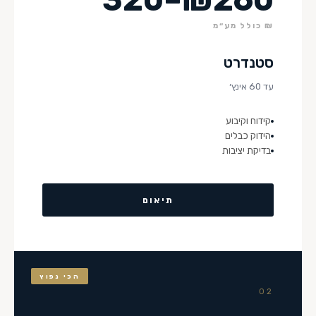
₪ כולל מע״מ
סטנדרט
עד 60 אינץ׳
קידוח וקיבוע
הידוק כבלים
בדיקת יציבות
תיאום
הכי נפוץ
02