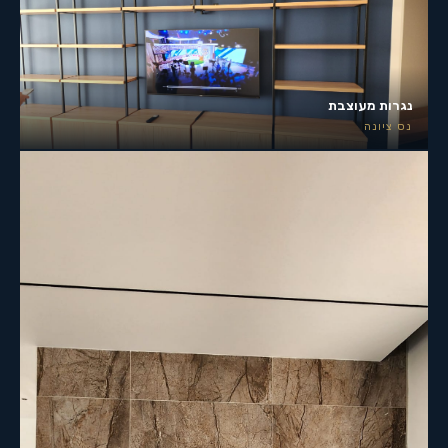
נגרות מעוצבת
נס ציונה