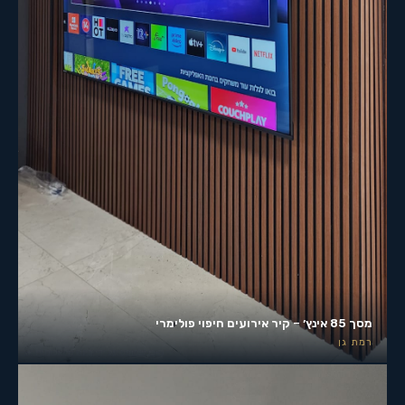
מסך 85 אינץ׳ – קיר אירועים חיפוי פולימרי
רמת גן