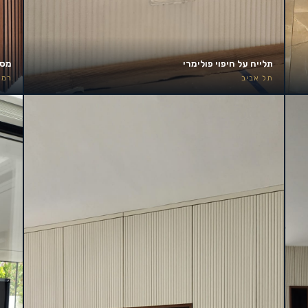
תלייה על חיפוי פולימרי
מסך 85 אינץ׳ – קיר אירוע
תל אביב
רמת