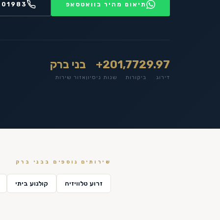
תיאום מהיר בוואטסאפ
201983
9.97
1,772
20+
בני ברק
דירוג
ביקורות
שנות ניסיון
אזור שירות
שירותים נוספים ב
בני ברק
זרוע טלוויזיה
קולנוע ביתי