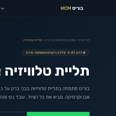
בוריס
HCM
שיר
דף הבית
›
מתקין טלוויזיות
בני ברק
›
תליית טלוויזיה
דירוג 9.97 · 1,772 ביקורות מאומתות · מידרג
תליית טלוויזיה
ב
בוריס מתמחה בתליית טלוויזיות בבני ברק על כל 
אבן וקרמיקה. מביא את כל הציוד, עובד נקי ומהי