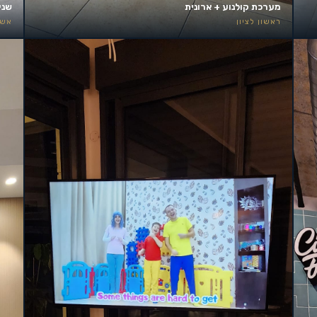
מערכת קולנוע + ארונית
שני
ראשון לציון
אשד