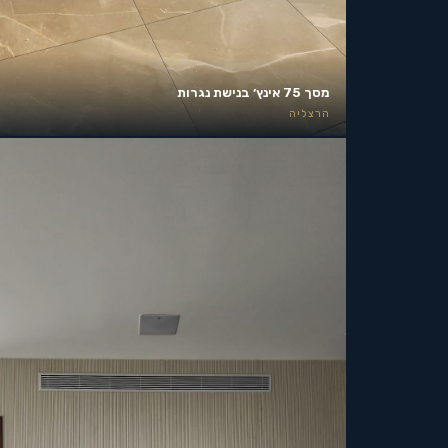
מסך 75 אינץ׳ בנישת נגרות
הרצליה