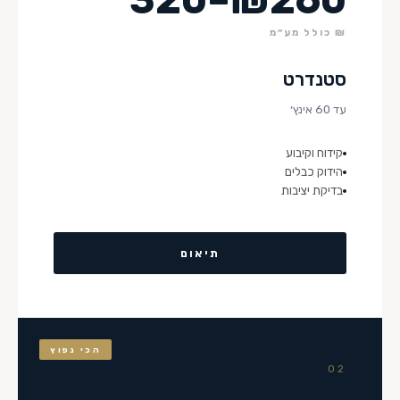
₪ כולל מע״מ
סטנדרט
עד 60 אינץ׳
קידוח וקיבוע
הידוק כבלים
בדיקת יציבות
תיאום
הכי נפוץ
02