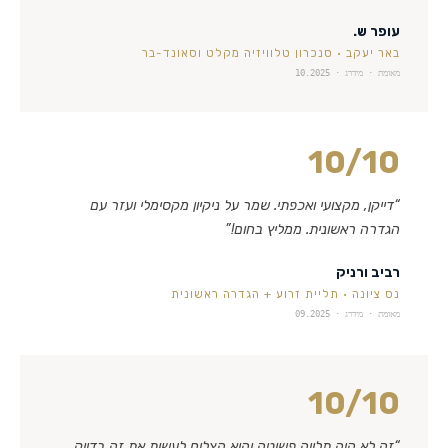
עופר ש.
באר יעקב
·
סנכרון טלוויזיה מקלט וסאונד-בר
מאומת · מידרג ·
10.2025
10
/10
“
דייקן, מקצועי ואכפתי. שמר על ניקיון מקסימלי ועזר עם
הגדרה ראשונית. ממליץ בחום!
”
רביב ורניק
נס ציונה
·
תליית זרוע + הגדרה ראשונית
מאומת · מידרג ·
09.2025
10
/10
“
זה לא היה תלייה פשוטה והוא הצליח לעשות את זה בדיוק