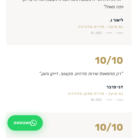
ויפה מאוד!
”
ליאור ו.
נס ציונה
·
תליית טלוויזיה
מאומת · מידרג ·
01.2026
10
/10
“
רק מחמאות! שירות מדהים. מקצועי, דייקן והוגן.
”
דני פרבר
נס ציונה
·
תליית מתקן טלוויזיה
מאומת · מידרג ·
08.2025
וואטסאפ
10
/10