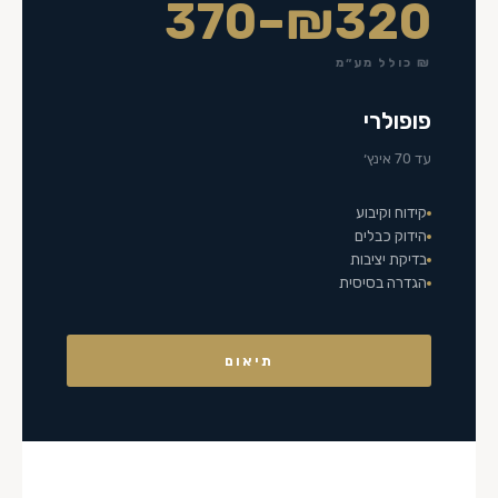
₪320–370
₪ כולל מע״מ
פופולרי
עד 70 אינץ׳
קידוח וקיבוע
הידוק כבלים
בדיקת יציבות
הגדרה בסיסית
תיאום