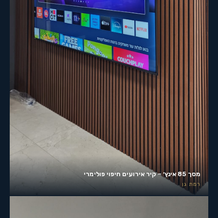
מסך 85 אינץ׳ – קיר אירועים חיפוי פולימרי
רמת גן