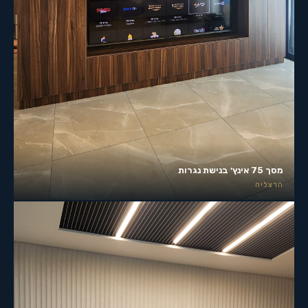
מסך 75 אינץ׳ בנישת נגרות
הרצליה