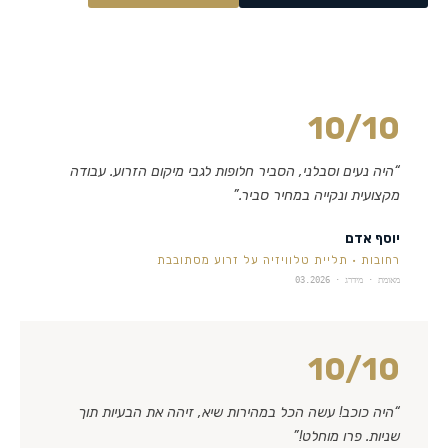
10
/10
“
היה נעים וסבלני, הסביר חלופות לגבי מיקום הזרוע. עבודה
מקצועית ונקייה במחיר סביר.
”
יוסף אדם
רחובות
·
תליית טלוויזיה על זרוע מסתובבת
מאומת · מידרג ·
03.2026
10
/10
“
היה כוכב! עשה הכל במהירות שיא, זיהה את הבעיות תוך
שניות. פרו מוחלט!
”