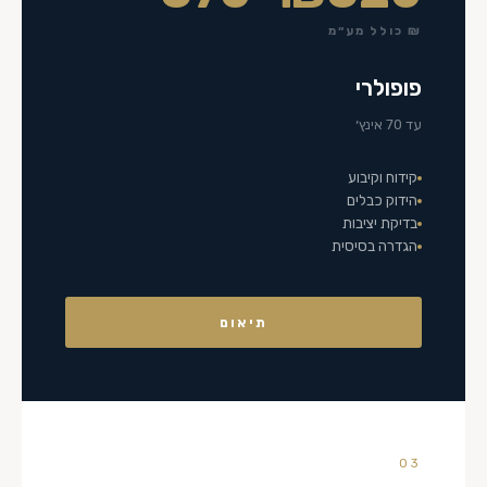
₪ כולל מע״מ
פופולרי
עד 70 אינץ׳
קידוח וקיבוע
הידוק כבלים
בדיקת יציבות
הגדרה בסיסית
תיאום
03