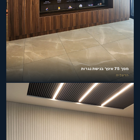
מסך 75 אינץ׳ בנישת נגרות
הרצליה