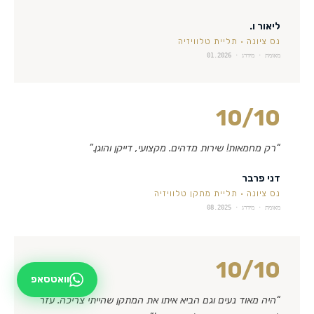
ליאור ו.
נס ציונה
·
תליית טלוויזיה
מאומת · מידרג ·
01.2026
10
/10
“
רק מחמאות! שירות מדהים. מקצועי, דייקן והוגן.
”
דני פרבר
נס ציונה
·
תליית מתקן טלוויזיה
מאומת · מידרג ·
08.2025
10
/10
וואטסאפ
“
היה מאוד נעים וגם הביא איתו את המתקן שהייתי צריכה. עזר