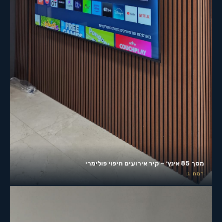
מסך 85 אינץ׳ – קיר אירועים חיפוי פולימרי
רמת גן