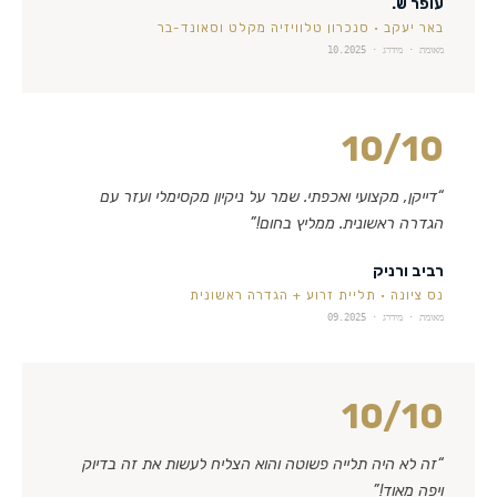
עופר ש.
באר יעקב
·
סנכרון טלוויזיה מקלט וסאונד-בר
מאומת · מידרג ·
10.2025
10
/10
“
דייקן, מקצועי ואכפתי. שמר על ניקיון מקסימלי ועזר עם
הגדרה ראשונית. ממליץ בחום!
”
רביב ורניק
נס ציונה
·
תליית זרוע + הגדרה ראשונית
מאומת · מידרג ·
09.2025
10
/10
“
זה לא היה תלייה פשוטה והוא הצליח לעשות את זה בדיוק
ויפה מאוד!
”