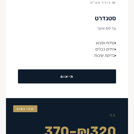
₪ כולל מע״מ
סטנדרט
עד 60 אינץ׳
קידוח וקיבוע
הידוק כבלים
בדיקת יציבות
תיאום
הכי נפוץ
02
₪320–370