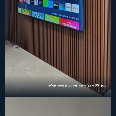
מסך 85 אינץ׳ – קיר אירועים חיפוי פולימרי
רמת גן