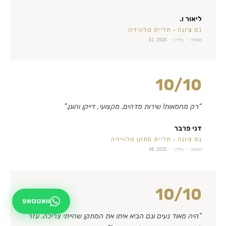
ליאור ו.
נס ציונה
·
תליית טלוויזיה
מאומת · מידרג ·
01.2026
10
/10
“
רק מחמאות! שירות מדהים. מקצועי, דייקן והוגן.
”
דני פרבר
נס ציונה
·
תליית מתקן טלוויזיה
מאומת · מידרג ·
08.2025
10
/10
וואטסאפ
“
היה מאוד נעים וגם הביא איתו את המתקן שהייתי צריכה. עזר