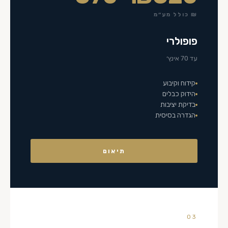
₪ כולל מע״מ
פופולרי
עד 70 אינץ׳
קידוח וקיבוע
הידוק כבלים
בדיקת יציבות
הגדרה בסיסית
תיאום
03