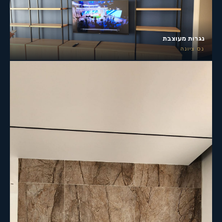
נגרות מעוצבת
נס ציונה