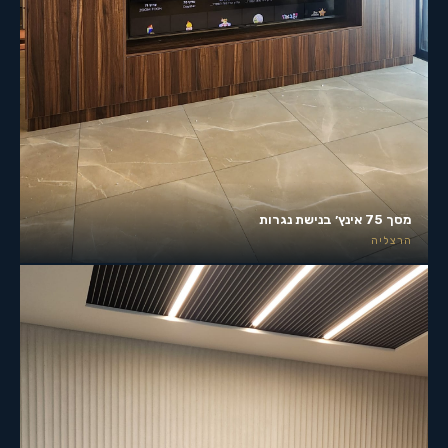
מסך 75 אינץ׳ בנישת נגרות
הרצליה