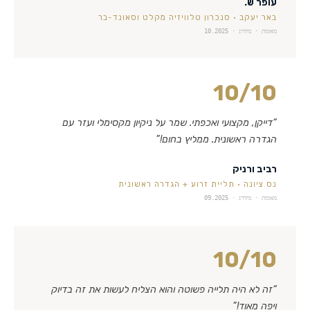
עופר ש.
באר יעקב
·
סנכרון טלוויזיה מקלט וסאונד-בר
מאומת · מידרג ·
10.2025
10
/10
“
דייקן, מקצועי ואכפתי. שמר על ניקיון מקסימלי ועזר עם
הגדרה ראשונית. ממליץ בחום!
”
רביב ורניק
נס ציונה
·
תליית זרוע + הגדרה ראשונית
מאומת · מידרג ·
09.2025
10
/10
“
זה לא היה תלייה פשוטה והוא הצליח לעשות את זה בדיוק
ויפה מאוד!
”