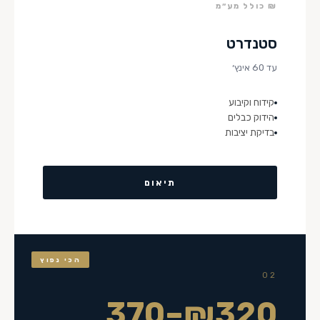
₪ כולל מע״מ
סטנדרט
עד 60 אינץ׳
קידוח וקיבוע
הידוק כבלים
בדיקת יציבות
תיאום
הכי נפוץ
02
₪320–370