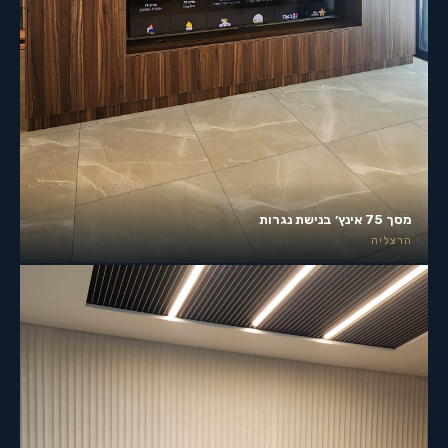
מסך 75 אינץ׳ בנישת נגרות
הרצליה