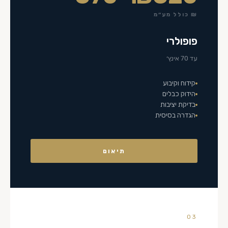
₪ כולל מע״מ
פופולרי
עד 70 אינץ׳
קידוח וקיבוע
הידוק כבלים
בדיקת יציבות
הגדרה בסיסית
תיאום
03