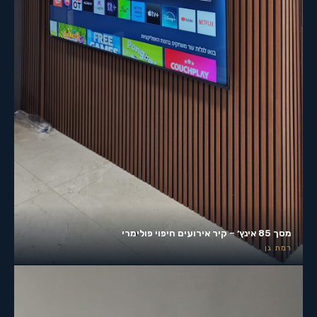
מסך 85 אינץ׳ – קיר אירועים חיפוי פולימרי
רמת גן