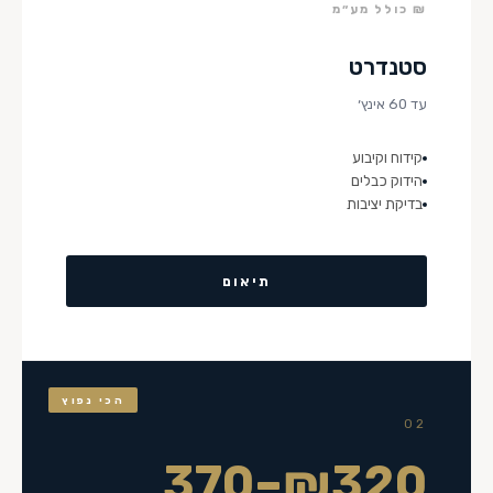
₪ כולל מע״מ
סטנדרט
עד 60 אינץ׳
קידוח וקיבוע
הידוק כבלים
בדיקת יציבות
תיאום
הכי נפוץ
02
₪320–370