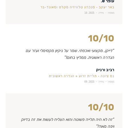
עופר ש.
באר יעקב
·
סנכרון טלוויזיה מקלט וסאונד-בר
מאומת · מידרג ·
10.2025
10
/10
“
דייקן, מקצועי ואכפתי. שמר על ניקיון מקסימלי ועזר עם
הגדרה ראשונית. ממליץ בחום!
”
רביב ורניק
נס ציונה
·
תליית זרוע + הגדרה ראשונית
מאומת · מידרג ·
09.2025
10
/10
“
זה לא היה תלייה פשוטה והוא הצליח לעשות את זה בדיוק
ויפה מאוד!
”