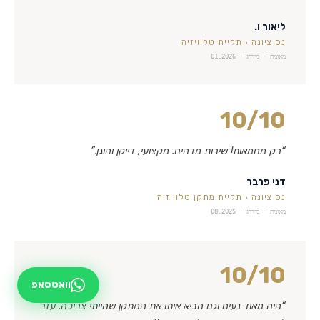
ליאור ו.
נס ציונה
·
תליית טלוויזיה
מאומת · מידרג ·
01.2026
10
/10
“
רק מחמאות! שירות מדהים. מקצועי, דייקן והוגן.
”
דני פרבר
נס ציונה
·
תליית מתקן טלוויזיה
מאומת · מידרג ·
08.2025
10
/10
וואטסאפ
“
היה מאוד נעים וגם הביא איתו את המתקן שהייתי צריכה. עזר