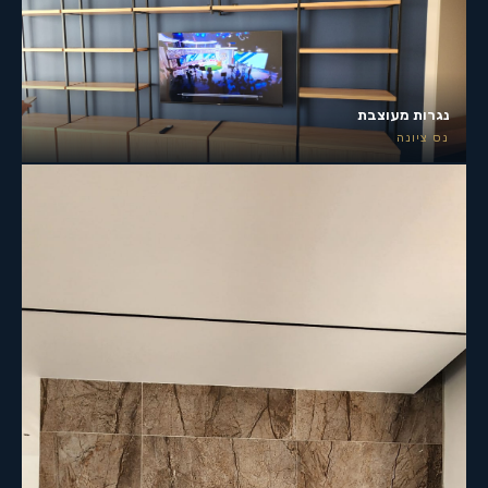
נגרות מעוצבת
נס ציונה