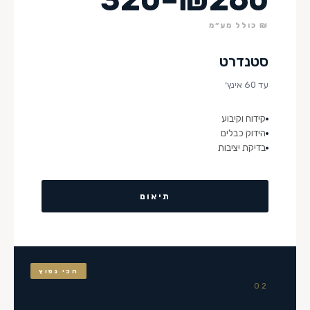
₪ כולל מע״מ
סטנדרט
עד 60 אינץ׳
קידוח וקיבוע
הידוק כבלים
בדיקת יציבות
תיאום
הכי נפוץ
02