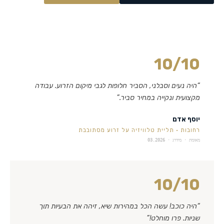
10
/10
“
היה נעים וסבלני, הסביר חלופות לגבי מיקום הזרוע. עבודה
מקצועית ונקייה במחיר סביר.
”
יוסף אדם
רחובות
·
תליית טלוויזיה על זרוע מסתובבת
מאומת · מידרג ·
03.2026
10
/10
“
היה כוכב! עשה הכל במהירות שיא, זיהה את הבעיות תוך
שניות. פרו מוחלט!
”