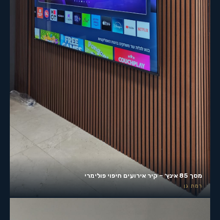
מסך 85 אינץ׳ – קיר אירועים חיפוי פולימרי
רמת גן