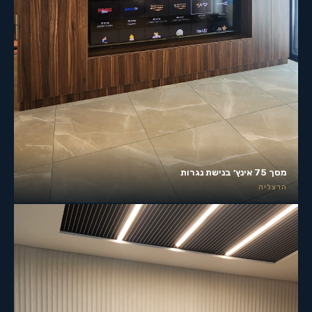
מסך 75 אינץ׳ בנישת נגרות
הרצליה