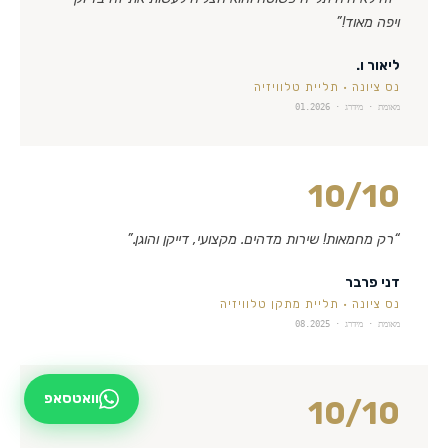
ויפה מאוד!
”
ליאור ו.
נס ציונה
·
תליית טלוויזיה
מאומת · מידרג ·
01.2026
10
/10
“
רק מחמאות! שירות מדהים. מקצועי, דייקן והוגן.
”
דני פרבר
נס ציונה
·
תליית מתקן טלוויזיה
מאומת · מידרג ·
08.2025
וואטסאפ
10
/10