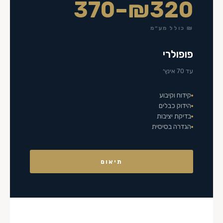
₪320–370
₪ כולל מע״מ
פופולרי
עד 70 אינץ׳
קידוח וקיבוע
הידוק כבלים
בדיקת יציבות
הגדרה בסיסית
תיאום