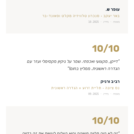
עופר ש.
באר יעקב
·
סנכרון טלוויזיה מקלט וסאונד-בר
מאומת · מידרג ·
10.2025
10
/10
“
דייקן, מקצועי ואכפתי. שמר על ניקיון מקסימלי ועזר עם
הגדרה ראשונית. ממליץ בחום!
”
רביב ורניק
נס ציונה
·
תליית זרוע + הגדרה ראשונית
מאומת · מידרג ·
09.2025
10
/10
“
זה לא היה תלייה פשוטה והוא הצליח לעשות את זה בדיוק