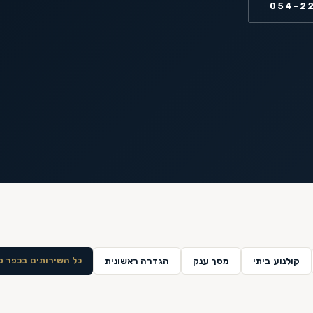
054-2
כל השירותים ב
כפר ס
קולנוע ביתי
מסך ענק
הגדרה ראשונית