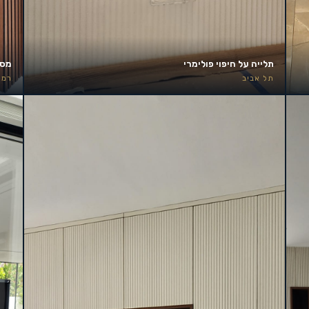
תלייה על חיפוי פולימרי
מסך 85 אינץ׳ – קיר אירוע
תל אביב
רמת