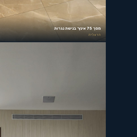
מסך 75 אינץ׳ בנישת נגרות
הרצליה