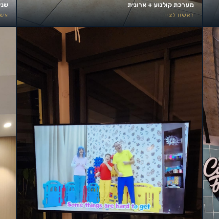
מערכת קולנוע + ארונית
שני
ראשון לציון
אשד