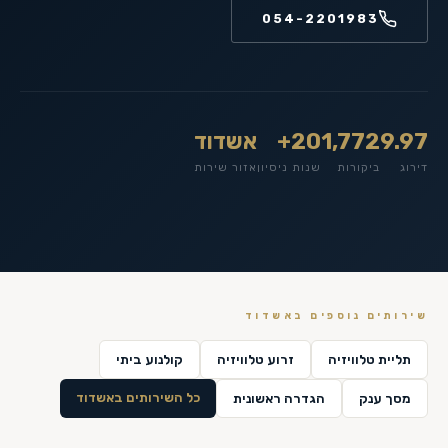
054-2201983
9.97
1,772
20+
אשדוד
דירוג
ביקורות
שנות ניסיון
אזור שירות
שירותים נוספים ב
אשדוד
תליית טלוויזיה
זרוע טלוויזיה
קולנוע ביתי
כל השירותים ב
אשדוד
מסך ענק
הגדרה ראשונית