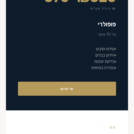
₪ כולל מע״מ
פופולרי
עד 70 אינץ׳
קידוח וקיבוע
הידוק כבלים
בדיקת יציבות
הגדרה בסיסית
תיאום
03