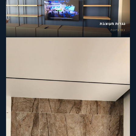
נגרות מעוצבת
נס ציונה