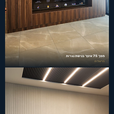
מסך 75 אינץ׳ בנישת נגרות
הרצליה