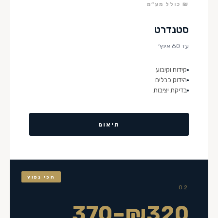
₪ כולל מע״מ
סטנדרט
עד 60 אינץ׳
קידוח וקיבוע
הידוק כבלים
בדיקת יציבות
תיאום
הכי נפוץ
02
₪320–370