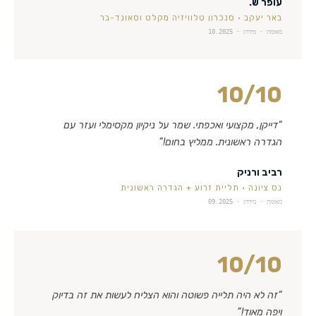
עופר ש.
באר יעקב
·
סנכרון טלוויזיה מקלט וסאונד-בר
מאומת · מידרג ·
10.2025
10
/10
“
דייקן, מקצועי ואכפתי. שמר על ניקיון מקסימלי ועזר עם
הגדרה ראשונית. ממליץ בחום!
”
רביב ורניק
נס ציונה
·
תליית זרוע + הגדרה ראשונית
מאומת · מידרג ·
09.2025
10
/10
“
זה לא היה תלייה פשוטה והוא הצליח לעשות את זה בדיוק
ויפה מאוד!
”