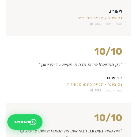
ליאור ו.
נס ציונה
·
תליית טלוויזיה
מאומת · מידרג ·
01.2026
10
/10
“
רק מחמאות! שירות מדהים. מקצועי, דייקן והוגן.
”
דני פרבר
נס ציונה
·
תליית מתקן טלוויזיה
מאומת · מידרג ·
08.2025
10
/10
וואטסאפ
“
היה מאוד נעים וגם הביא איתו את המתקן שהייתי צריכה. עזר