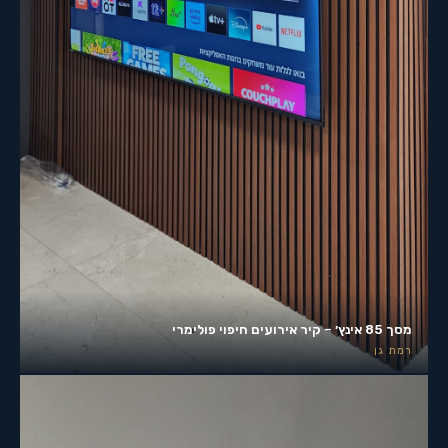
מסך 85 אינץ׳ – קיר אירועים חיפוי פולימרי
רמת גן