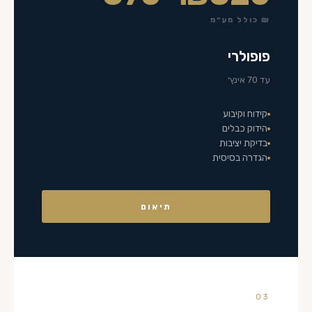
₪ כולל מע״מ
פופולרי
עד 70 אינץ׳
קידוח וקיבוע
הידוק כבלים
בדיקת יציבות
הגדרה בסיסית
תיאום
03