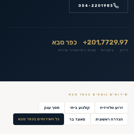
054-2201983
9.97
1,772
20+
כפר סבא
דירוג
ביקורות
שנות ניסיון
אזור שירות
שירותים נוספים ב
כפר סבא
זרוע טלוויזיה
קולנוע ביתי
מסך ענק
כל השירותים ב
כפר סבא
הגדרה ראשונית
סאונד בר