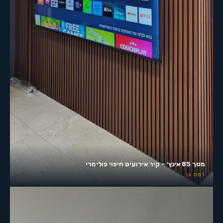
מסך 85 אינץ׳ – קיר אירועים חיפוי פולימרי
רמת גן