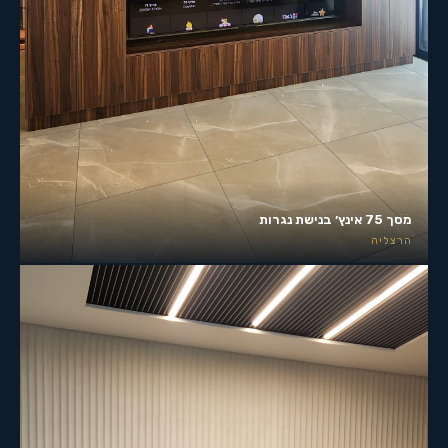
מסך 75 אינץ׳ בנישת נגרות
הרצליה