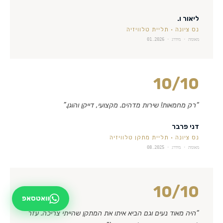
ליאור ו.
נס ציונה
·
תליית טלוויזיה
מאומת · מידרג ·
01.2026
10
/10
“
רק מחמאות! שירות מדהים. מקצועי, דייקן והוגן.
”
דני פרבר
נס ציונה
·
תליית מתקן טלוויזיה
מאומת · מידרג ·
08.2025
10
/10
וואטסאפ
“
היה מאוד נעים וגם הביא איתו את המתקן שהייתי צריכה. עזר