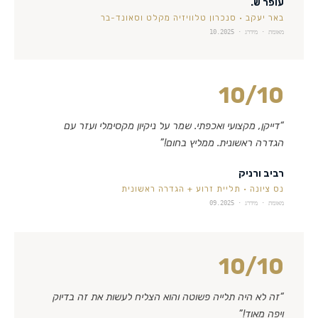
עופר ש.
באר יעקב
·
סנכרון טלוויזיה מקלט וסאונד-בר
מאומת · מידרג ·
10.2025
10
/10
“
דייקן, מקצועי ואכפתי. שמר על ניקיון מקסימלי ועזר עם
הגדרה ראשונית. ממליץ בחום!
”
רביב ורניק
נס ציונה
·
תליית זרוע + הגדרה ראשונית
מאומת · מידרג ·
09.2025
10
/10
“
זה לא היה תלייה פשוטה והוא הצליח לעשות את זה בדיוק
ויפה מאוד!
”