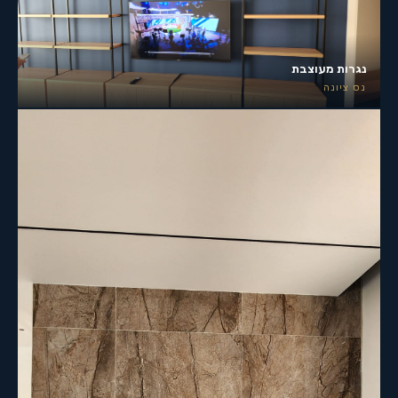
נגרות מעוצבת
נס ציונה