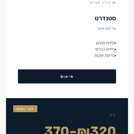
₪ כולל מע״מ
סטנדרט
עד 60 אינץ׳
קידוח וקיבוע
הידוק כבלים
בדיקת יציבות
תיאום
הכי נפוץ
02
₪320–370