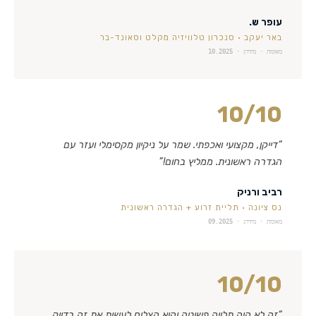
עופר ש.
באר יעקב
·
סנכרון טלוויזיה מקלט וסאונד-בר
מאומת · מידרג ·
10.2025
10
/10
“
דייקן, מקצועי ואכפתי. שמר על ניקיון מקסימלי ועזר עם
הגדרה ראשונית. ממליץ בחום!
”
רביב ורניק
נס ציונה
·
תליית זרוע + הגדרה ראשונית
מאומת · מידרג ·
09.2025
10
/10
“
זה לא היה תלייה פשוטה והוא הצליח לעשות את זה בדיוק