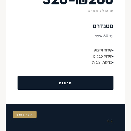
₪ כולל מע״מ
סטנדרט
עד 60 אינץ׳
קידוח וקיבוע
הידוק כבלים
בדיקת יציבות
תיאום
הכי נפוץ
02