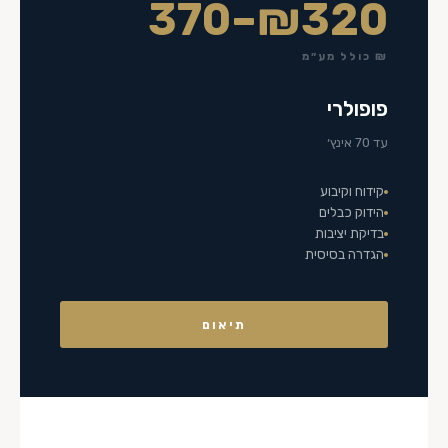
₪320–370
₪ כולל מע״מ
פופולרי
עד 70 אינץ׳
קידוח וקיבוע
הידוק כבלים
בדיקת יציבות
הגדרה בסיסית
תיאום