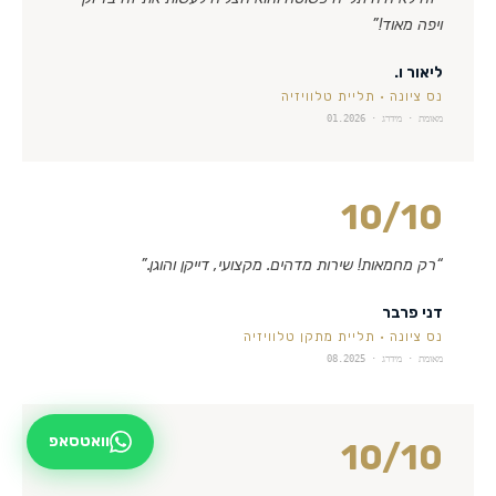
ויפה מאוד!
”
ליאור ו.
נס ציונה
·
תליית טלוויזיה
מאומת · מידרג ·
01.2026
10
/10
“
רק מחמאות! שירות מדהים. מקצועי, דייקן והוגן.
”
דני פרבר
נס ציונה
·
תליית מתקן טלוויזיה
מאומת · מידרג ·
08.2025
וואטסאפ
10
/10