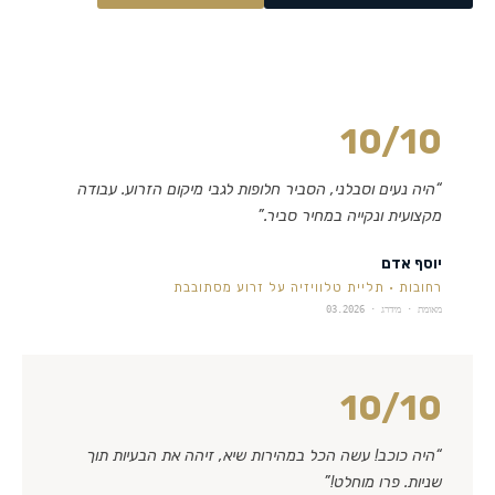
10
/10
“
היה נעים וסבלני, הסביר חלופות לגבי מיקום הזרוע. עבודה
מקצועית ונקייה במחיר סביר.
”
יוסף אדם
רחובות
·
תליית טלוויזיה על זרוע מסתובבת
מאומת · מידרג ·
03.2026
10
/10
“
היה כוכב! עשה הכל במהירות שיא, זיהה את הבעיות תוך
שניות. פרו מוחלט!
”