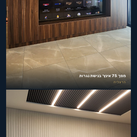
מסך 75 אינץ׳ בנישת נגרות
הרצליה