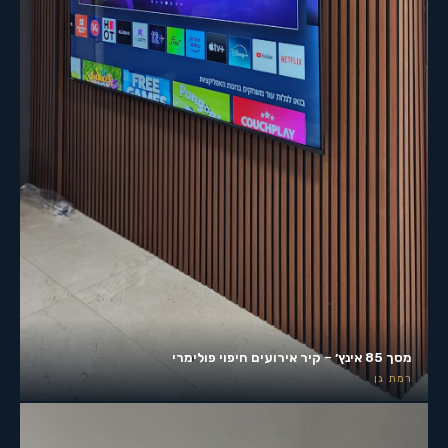
מסך 85 אינץ׳ – קיר אירועים חיפוי פולימרי
רמת גן