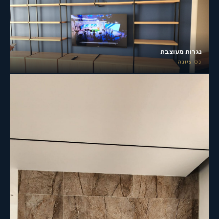
נגרות מעוצבת
נס ציונה