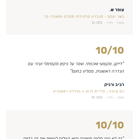
עופר ש.
באר יעקב
·
סנכרון טלוויזיה מקלט וסאונד-בר
מאומת · מידרג ·
10.2025
10
/10
“
דייקן, מקצועי ואכפתי. שמר על ניקיון מקסימלי ועזר עם
הגדרה ראשונית. ממליץ בחום!
”
רביב ורניק
נס ציונה
·
תליית זרוע + הגדרה ראשונית
מאומת · מידרג ·
09.2025
10
/10
“
זה לא היה תלייה פשוטה והוא הצליח לעשות את זה בדיוק