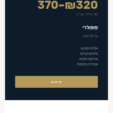
₪320–370
₪ כולל מע״מ
פופולרי
עד 70 אינץ׳
קידוח וקיבוע
הידוק כבלים
בדיקת יציבות
הגדרה בסיסית
תיאום