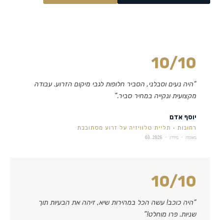
10
/10
“
היה נעים וסבלני, הסביר חלופות לגבי מיקום הזרוע. עבודה
מקצועית ונקייה במחיר סביר.
”
יוסף אדם
רחובות
·
תליית טלוויזיה על זרוע מסתובבת
מאומת · מידרג ·
03.2026
10
/10
“
היה כוכב! עשה הכל במהירות שיא, זיהה את הבעיות תוך
שניות. פרו מוחלט!
”