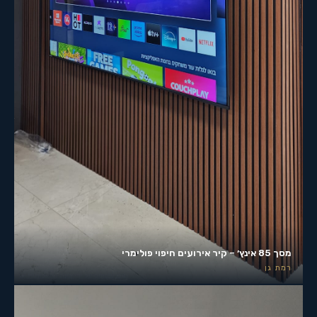
מסך 85 אינץ׳ – קיר אירועים חיפוי פולימרי
רמת גן