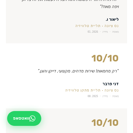
ויפה מאוד!
”
ליאור ו.
נס ציונה
·
תליית טלוויזיה
מאומת · מידרג ·
01.2026
10
/10
“
רק מחמאות! שירות מדהים. מקצועי, דייקן והוגן.
”
דני פרבר
נס ציונה
·
תליית מתקן טלוויזיה
מאומת · מידרג ·
08.2025
וואטסאפ
10
/10