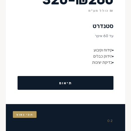
₪ כולל מע״מ
סטנדרט
עד 60 אינץ׳
קידוח וקיבוע
הידוק כבלים
בדיקת יציבות
תיאום
הכי נפוץ
02