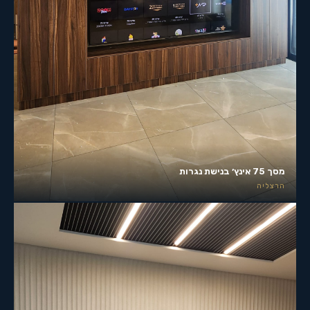
מסך 75 אינץ׳ בנישת נגרות
הרצליה