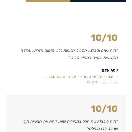
10
/10
“
היה נעים וסבלני, הסביר חלופות לגבי מיקום הזרוע. עבודה
מקצועית ונקייה במחיר סביר.
”
יוסף אדם
רחובות
·
תליית טלוויזיה על זרוע מסתובבת
מאומת · מידרג ·
03.2026
10
/10
“
היה כוכב! עשה הכל במהירות שיא, זיהה את הבעיות תוך
שניות. פרו מוחלט!
”