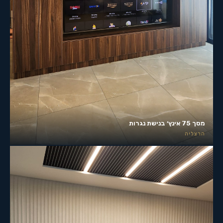
מסך 75 אינץ׳ בנישת נגרות
הרצליה