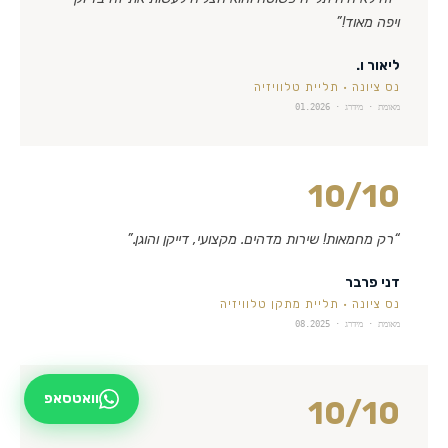
ויפה מאוד!
”
ליאור ו.
נס ציונה
·
תליית טלוויזיה
מאומת · מידרג ·
01.2026
10
/10
“
רק מחמאות! שירות מדהים. מקצועי, דייקן והוגן.
”
דני פרבר
נס ציונה
·
תליית מתקן טלוויזיה
מאומת · מידרג ·
08.2025
וואטסאפ
10
/10