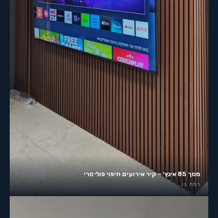
מסך 85 אינץ׳ – קיר אירועים חיפוי פולימרי
רמת גן