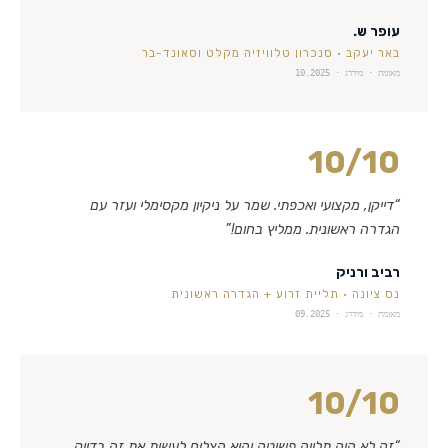
עופר ש.
באר יעקב
·
סנכרון טלוויזיה מקלט וסאונד-בר
מאומת · מידרג ·
10.2025
10
/10
“
דייקן, מקצועי ואכפתי. שמר על ניקיון מקסימלי ועזר עם
הגדרה ראשונית. ממליץ בחום!
”
רביב ורניק
נס ציונה
·
תליית זרוע + הגדרה ראשונית
מאומת · מידרג ·
09.2025
10
/10
“
זה לא היה תלייה פשוטה והוא הצליח לעשות את זה בדיוק