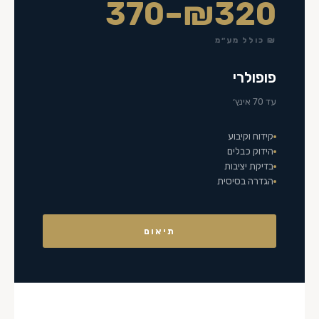
₪320–370
₪ כולל מע״מ
פופולרי
עד 70 אינץ׳
קידוח וקיבוע
הידוק כבלים
בדיקת יציבות
הגדרה בסיסית
תיאום