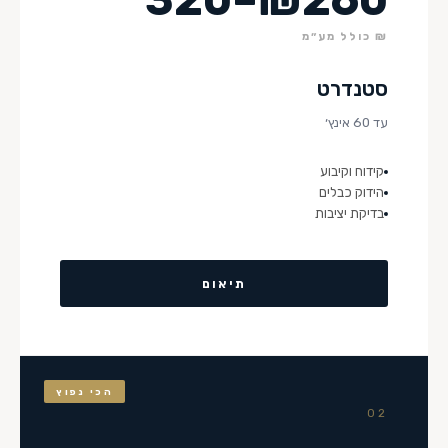
₪ כולל מע״מ
סטנדרט
עד 60 אינץ׳
קידוח וקיבוע
הידוק כבלים
בדיקת יציבות
תיאום
הכי נפוץ
02