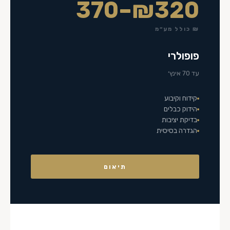
₪320–370
₪ כולל מע״מ
פופולרי
עד 70 אינץ׳
קידוח וקיבוע
הידוק כבלים
בדיקת יציבות
הגדרה בסיסית
תיאום