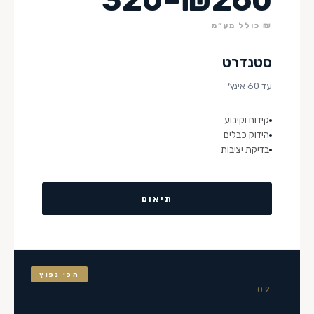
₪ כולל מע״מ
סטנדרט
עד 60 אינץ׳
קידוח וקיבוע
הידוק כבלים
בדיקת יציבות
תיאום
הכי נפוץ
02