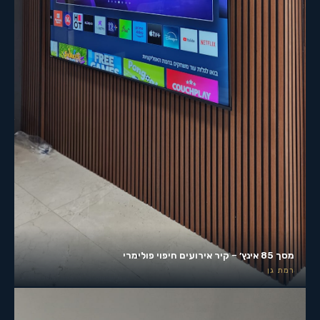
מסך 85 אינץ׳ – קיר אירועים חיפוי פולימרי
רמת גן