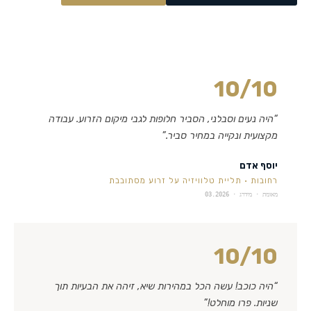
10
/10
“
היה נעים וסבלני, הסביר חלופות לגבי מיקום הזרוע. עבודה
מקצועית ונקייה במחיר סביר.
”
יוסף אדם
רחובות
·
תליית טלוויזיה על זרוע מסתובבת
מאומת · מידרג ·
03.2026
10
/10
“
היה כוכב! עשה הכל במהירות שיא, זיהה את הבעיות תוך
שניות. פרו מוחלט!
”