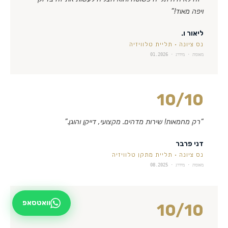
ויפה מאוד!
”
ליאור ו.
נס ציונה
·
תליית טלוויזיה
מאומת · מידרג ·
01.2026
10
/10
“
רק מחמאות! שירות מדהים. מקצועי, דייקן והוגן.
”
דני פרבר
נס ציונה
·
תליית מתקן טלוויזיה
מאומת · מידרג ·
08.2025
וואטסאפ
10
/10