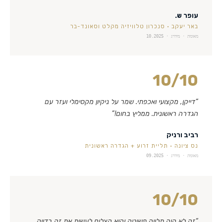
עופר ש.
באר יעקב
·
סנכרון טלוויזיה מקלט וסאונד-בר
מאומת · מידרג ·
10.2025
10
/10
“
דייקן, מקצועי ואכפתי. שמר על ניקיון מקסימלי ועזר עם
הגדרה ראשונית. ממליץ בחום!
”
רביב ורניק
נס ציונה
·
תליית זרוע + הגדרה ראשונית
מאומת · מידרג ·
09.2025
10
/10
“
זה לא היה תלייה פשוטה והוא הצליח לעשות את זה בדיוק