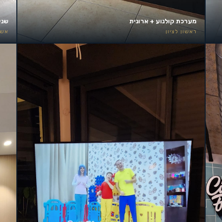
מערכת קולנוע + ארונית
שני
ראשון לציון
אשד