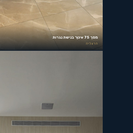
מסך 75 אינץ׳ בנישת נגרות
הרצליה