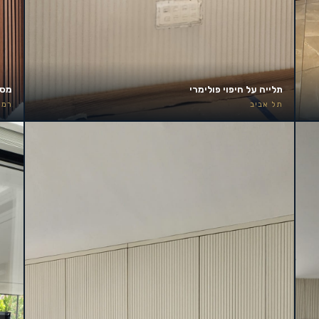
תלייה על חיפוי פולימרי
מסך 85 אינץ׳ – קיר אירוע
תל אביב
רמת