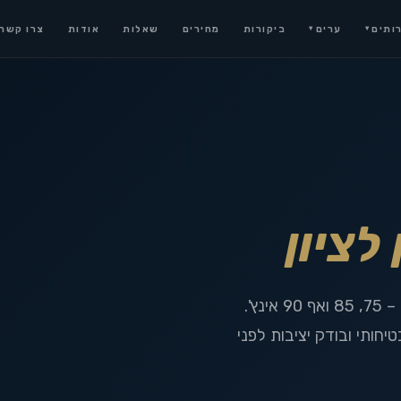
ותים
ערים
ביקורות
מחירים
שאלות
אודות
צרו קשר
▾
▾
לציון
בוריס מתמחה בהתקנת מסכי ענק בראשון לציון – 75, 85 ואף 90 אינץ'.
חותי ובודק יציבות לפני