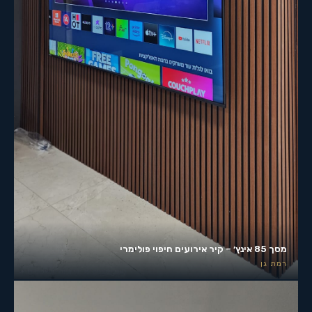
מסך 85 אינץ׳ – קיר אירועים חיפוי פולימרי
רמת גן