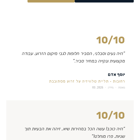
10
/10
“
היה נעים וסבלני, הסביר חלופות לגבי מיקום הזרוע. עבודה
מקצועית ונקייה במחיר סביר.
”
יוסף אדם
רחובות
·
תליית טלוויזיה על זרוע מסתובבת
מאומת · מידרג ·
03.2026
10
/10
“
היה כוכב! עשה הכל במהירות שיא, זיהה את הבעיות תוך
שניות. פרו מוחלט!
”