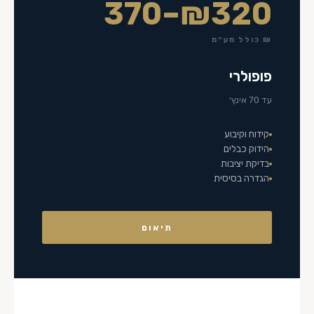
₪320–370
₪ כולל מע״מ
פופולרי
עד 70 אינץ׳
קידוח וקיבוע
הידוק כבלים
בדיקת יציבות
הגדרה בסיסית
תיאום