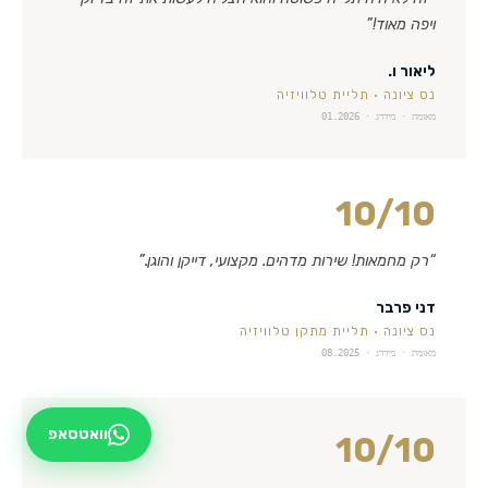
ויפה מאוד!
”
ליאור ו.
נס ציונה
·
תליית טלוויזיה
מאומת · מידרג ·
01.2026
10
/10
“
רק מחמאות! שירות מדהים. מקצועי, דייקן והוגן.
”
דני פרבר
נס ציונה
·
תליית מתקן טלוויזיה
מאומת · מידרג ·
08.2025
וואטסאפ
10
/10