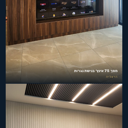
מסך 75 אינץ׳ בנישת נגרות
הרצליה