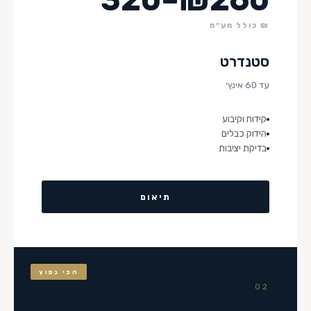
₪ כולל מע״מ
סטנדרט
עד 60 אינץ׳
קידוח וקיבוע
הידוק כבלים
בדיקת יציבות
תיאום
הכי נפוץ
02