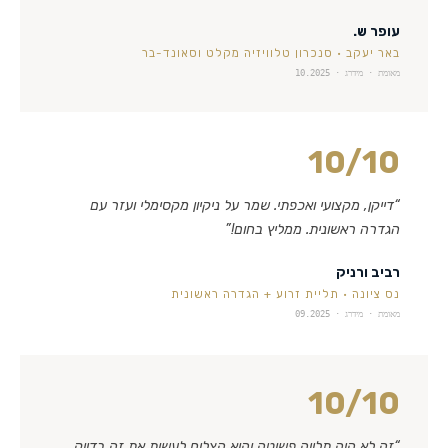
עופר ש.
באר יעקב
·
סנכרון טלוויזיה מקלט וסאונד-בר
מאומת · מידרג ·
10.2025
10
/10
“
דייקן, מקצועי ואכפתי. שמר על ניקיון מקסימלי ועזר עם
הגדרה ראשונית. ממליץ בחום!
”
רביב ורניק
נס ציונה
·
תליית זרוע + הגדרה ראשונית
מאומת · מידרג ·
09.2025
10
/10
“
זה לא היה תלייה פשוטה והוא הצליח לעשות את זה בדיוק