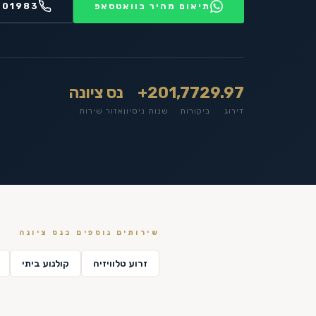
תיאום מהיר בוואטסאפ
201983
9.97
1,772
20+
נס ציונה
דירוג
ביקורות
שנות ניסיון
אזור שירות
שירותים נוספים ב
נס ציונה
זרוע טלוויזיה
קולנוע ביתי