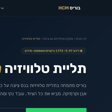
בוריס
HCM
שיר
דף הבית
›
מתקין טלוויזיות
נס ציונה
›
תליית טלוויזיה
דירוג 9.97 · 1,772 ביקורות מאומתות · מידרג
תליית טלוויזיה
נ
בוריס מתמחה בתליית טלוויזיות בנס ציונה על כל 
אבן וקרמיקה. מביא את כל הציוד, עובד נקי ומהי