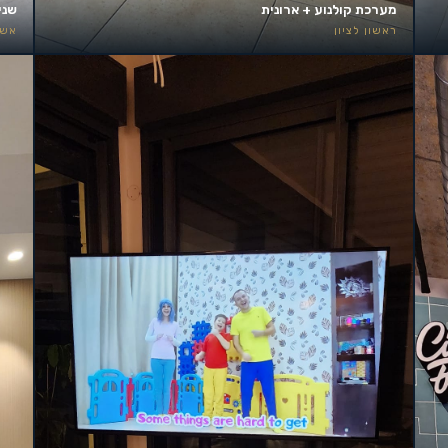
מערכת קולנוע + ארונית
שני
ראשון לציון
אשד