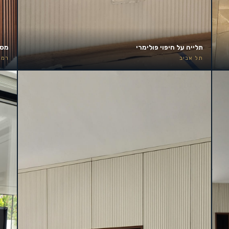
תלייה על חיפוי פולימרי
מסך 85 אינץ׳ – קיר אירוע
תל אביב
רמת