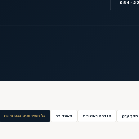
054-2
כל השירותים ב
נס ציונה
מסך ענק
הגדרה ראשונית
סאונד בר