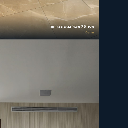
מסך 75 אינץ׳ בנישת נגרות
הרצליה