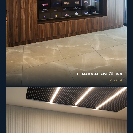
מסך 75 אינץ׳ בנישת נגרות
הרצליה