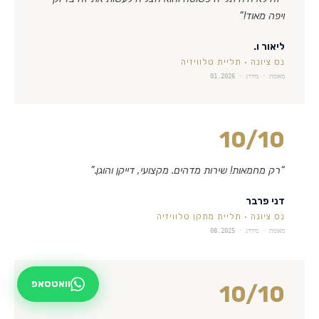
ויפה מאוד!
”
ליאור ו.
נס ציונה
·
תליית טלוויזיה
מאומת · מידרג ·
01.2026
10
/10
“
רק מחמאות! שירות מדהים. מקצועי, דייקן והוגן.
”
דני פרבר
נס ציונה
·
תליית מתקן טלוויזיה
מאומת · מידרג ·
08.2025
וואטסאפ
10
/10