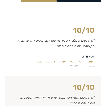
10
/10
“
היה נעים וסבלני, הסביר חלופות לגבי מיקום הזרוע. עבודה
מקצועית ונקייה במחיר סביר.
”
יוסף אדם
רחובות
·
תליית טלוויזיה על זרוע מסתובבת
מאומת · מידרג ·
03.2026
10
/10
“
היה כוכב! עשה הכל במהירות שיא, זיהה את הבעיות תוך
שניות. פרו מוחלט!
”