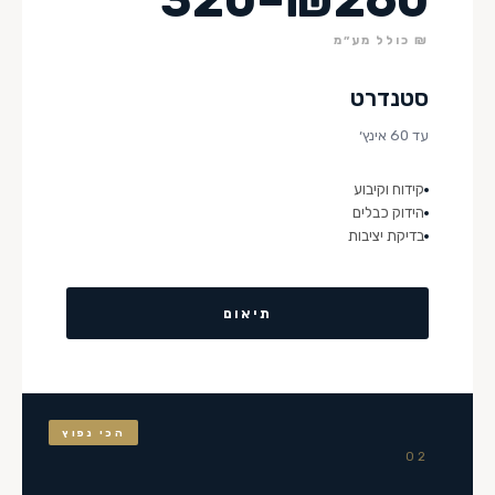
₪ כולל מע״מ
סטנדרט
עד 60 אינץ׳
קידוח וקיבוע
הידוק כבלים
בדיקת יציבות
תיאום
הכי נפוץ
02