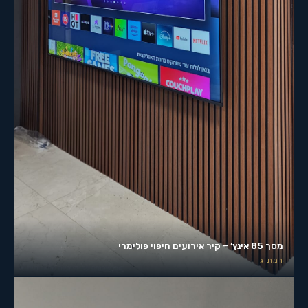
מסך 85 אינץ׳ – קיר אירועים חיפוי פולימרי
רמת גן