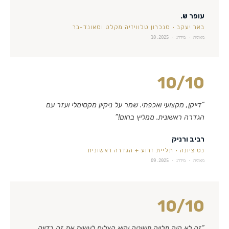
עופר ש.
באר יעקב
·
סנכרון טלוויזיה מקלט וסאונד-בר
מאומת · מידרג ·
10.2025
10
/10
“
דייקן, מקצועי ואכפתי. שמר על ניקיון מקסימלי ועזר עם
הגדרה ראשונית. ממליץ בחום!
”
רביב ורניק
נס ציונה
·
תליית זרוע + הגדרה ראשונית
מאומת · מידרג ·
09.2025
10
/10
“
זה לא היה תלייה פשוטה והוא הצליח לעשות את זה בדיוק