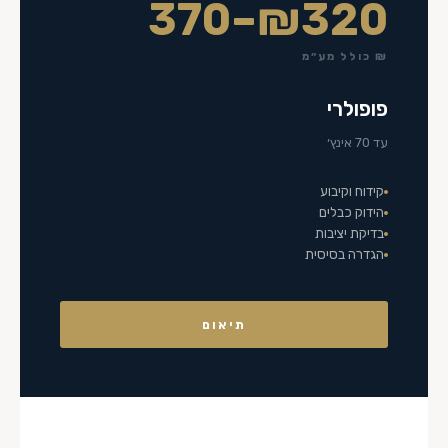
₪320–370
₪ כולל מע״מ
פופולרי
עד 70 אינץ׳
קידוח וקיבוע
הידוק כבלים
בדיקת יציבות
הגדרה בסיסית
תיאום