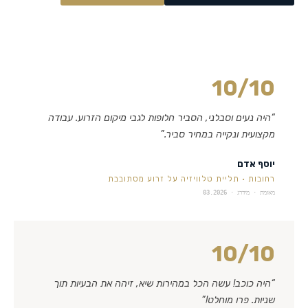
10
/10
“
היה נעים וסבלני, הסביר חלופות לגבי מיקום הזרוע. עבודה
מקצועית ונקייה במחיר סביר.
”
יוסף אדם
רחובות
·
תליית טלוויזיה על זרוע מסתובבת
מאומת · מידרג ·
03.2026
10
/10
“
היה כוכב! עשה הכל במהירות שיא, זיהה את הבעיות תוך
שניות. פרו מוחלט!
”