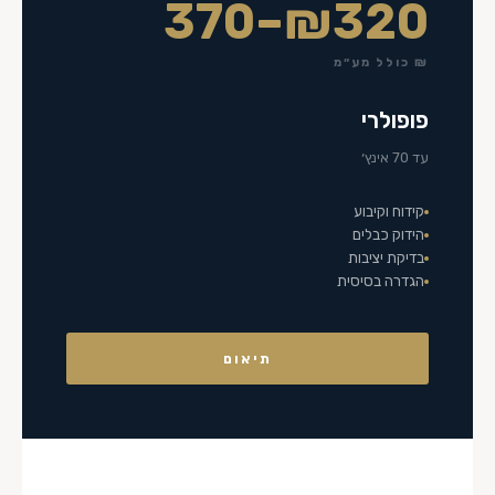
₪320–370
₪ כולל מע״מ
פופולרי
עד 70 אינץ׳
קידוח וקיבוע
הידוק כבלים
בדיקת יציבות
הגדרה בסיסית
תיאום