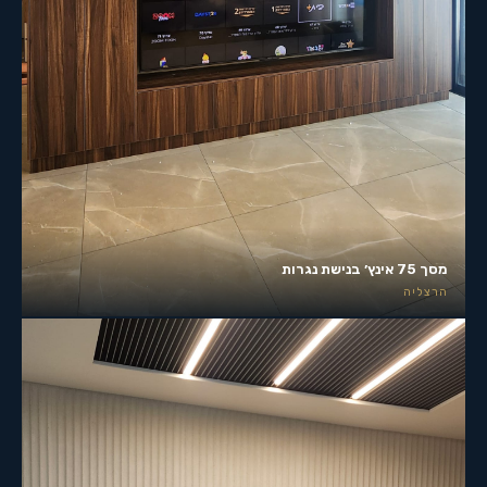
מסך 75 אינץ׳ בנישת נגרות
הרצליה