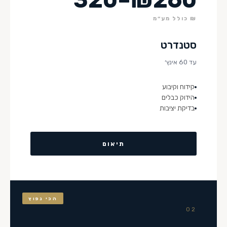
₪ כולל מע״מ
סטנדרט
עד 60 אינץ׳
קידוח וקיבוע
הידוק כבלים
בדיקת יציבות
תיאום
הכי נפוץ
02