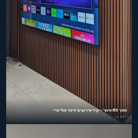
מסך 85 אינץ׳ – קיר אירועים חיפוי פולימרי
רמת גן