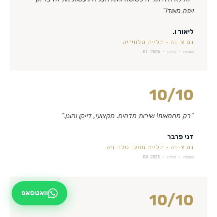
ויפה מאוד!
”
ליאור ו.
נס ציונה
·
תליית טלוויזיה
מאומת · מידרג ·
01.2026
10
/10
“
רק מחמאות! שירות מדהים. מקצועי, דייקן והוגן.
”
דני פרבר
נס ציונה
·
תליית מתקן טלוויזיה
מאומת · מידרג ·
08.2025
וואטסאפ
10
/10