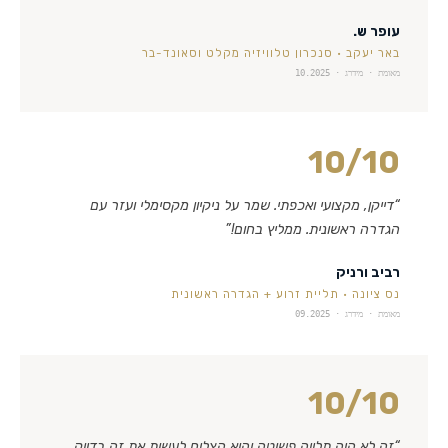
עופר ש.
באר יעקב
·
סנכרון טלוויזיה מקלט וסאונד-בר
מאומת · מידרג ·
10.2025
10
/10
“
דייקן, מקצועי ואכפתי. שמר על ניקיון מקסימלי ועזר עם
הגדרה ראשונית. ממליץ בחום!
”
רביב ורניק
נס ציונה
·
תליית זרוע + הגדרה ראשונית
מאומת · מידרג ·
09.2025
10
/10
“
זה לא היה תלייה פשוטה והוא הצליח לעשות את זה בדיוק