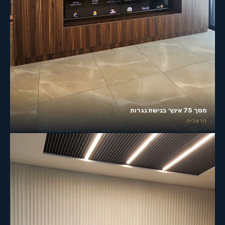
מסך 75 אינץ׳ בנישת נגרות
הרצליה