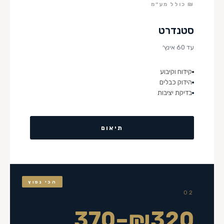
₪ כולל מע״מ
סטנדרט
עד 60 אינץ׳
קידוח וקיבוע
הידוק כבלים
בדיקת יציבות
תיאום
הכי נפוץ
02
₪320–370