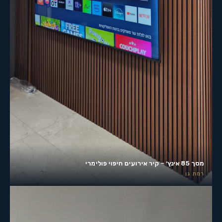
מסך 85 אינץ׳ – קיר אירועים חיפוי פולימרי
רמת גן