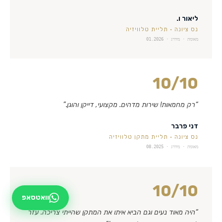
ליאור ו.
נס ציונה
·
תליית טלוויזיה
מאומת · מידרג ·
01.2026
10
/10
“
רק מחמאות! שירות מדהים. מקצועי, דייקן והוגן.
”
דני פרבר
נס ציונה
·
תליית מתקן טלוויזיה
מאומת · מידרג ·
08.2025
10
/10
וואטסאפ
“
היה מאוד נעים וגם הביא איתו את המתקן שהייתי צריכה. עזר