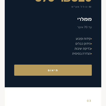
₪ כולל מע״מ
פופולרי
עד 70 אינץ׳
קידוח וקיבוע
הידוק כבלים
בדיקת יציבות
הגדרה בסיסית
תיאום
03