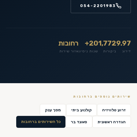
054-2201983
9.97
1,772
20+
רחובות
דירוג
ביקורות
שנות ניסיון
אזור שירות
שירותים נוספים ב
רחובות
זרוע טלוויזיה
קולנוע ביתי
מסך ענק
כל השירותים ב
רחובות
הגדרה ראשונית
סאונד בר