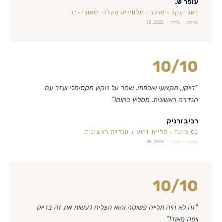
עופר ש.
באר יעקב
·
סנכרון טלוויזיה מקלט וסאונד-בר
מאומת · מידרג ·
10.2025
10
/10
“
דייקן, מקצועי ואכפתי. שמר על ניקיון מקסימלי ועזר עם
הגדרה ראשונית. ממליץ בחום!
”
רביב ורניק
נס ציונה
·
תליית זרוע + הגדרה ראשונית
מאומת · מידרג ·
09.2025
10
/10
“
זה לא היה תלייה פשוטה והוא הצליח לעשות את זה בדיוק
ויפה מאוד!
”