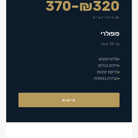
₪320–370
₪ כולל מע״מ
פופולרי
עד 70 אינץ׳
קידוח וקיבוע
הידוק כבלים
בדיקת יציבות
הגדרה בסיסית
תיאום