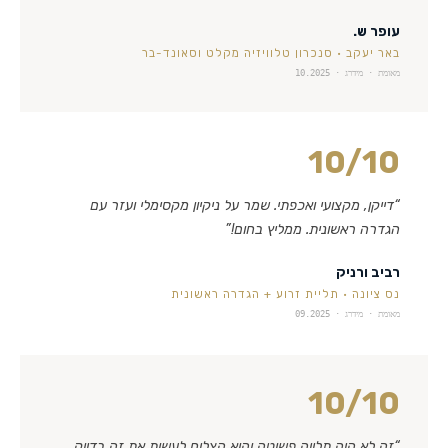
עופר ש.
באר יעקב
·
סנכרון טלוויזיה מקלט וסאונד-בר
מאומת · מידרג ·
10.2025
10
/10
“
דייקן, מקצועי ואכפתי. שמר על ניקיון מקסימלי ועזר עם
הגדרה ראשונית. ממליץ בחום!
”
רביב ורניק
נס ציונה
·
תליית זרוע + הגדרה ראשונית
מאומת · מידרג ·
09.2025
10
/10
“
זה לא היה תלייה פשוטה והוא הצליח לעשות את זה בדיוק