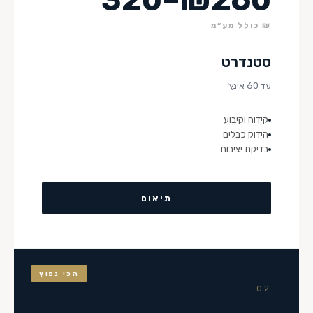
₪ כולל מע״מ
סטנדרט
עד 60 אינץ׳
קידוח וקיבוע
הידוק כבלים
בדיקת יציבות
תיאום
הכי נפוץ
02