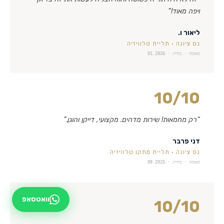
ויפה מאוד!
”
ליאור ו.
נס ציונה
·
תליית טלוויזיה
מאומת · מידרג ·
01.2026
10
/10
“
רק מחמאות! שירות מדהים. מקצועי, דייקן והוגן.
”
דני פרבר
נס ציונה
·
תליית מתקן טלוויזיה
מאומת · מידרג ·
08.2025
וואטסאפ
10
/10