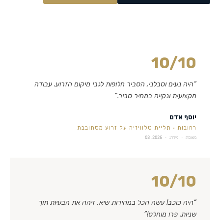
10
/10
“
היה נעים וסבלני, הסביר חלופות לגבי מיקום הזרוע. עבודה
מקצועית ונקייה במחיר סביר.
”
יוסף אדם
רחובות
·
תליית טלוויזיה על זרוע מסתובבת
מאומת · מידרג ·
03.2026
10
/10
“
היה כוכב! עשה הכל במהירות שיא, זיהה את הבעיות תוך
שניות. פרו מוחלט!
”