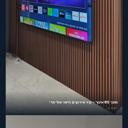
מסך 85 אינץ׳ – קיר אירועים חיפוי פולימרי
רמת גן