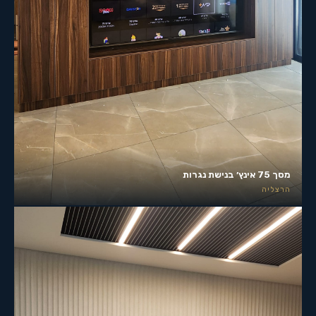
מסך 75 אינץ׳ בנישת נגרות
הרצליה