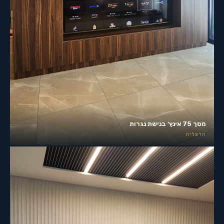
מסך 75 אינץ׳ בנישת נגרות
הרצליה