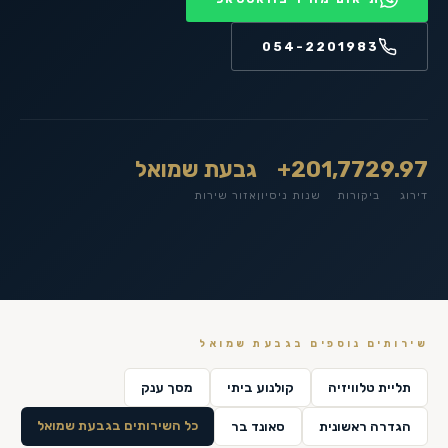
054-2201983
9.97
1,772
20+
גבעת שמואל
דירוג
ביקורות
שנות ניסיון
אזור שירות
שירותים נוספים ב
גבעת שמואל
תליית טלוויזיה
קולנוע ביתי
מסך ענק
כל השירותים ב
גבעת שמואל
הגדרה ראשונית
סאונד בר