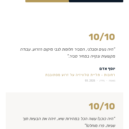
10
/10
“
היה נעים וסבלני, הסביר חלופות לגבי מיקום הזרוע. עבודה
מקצועית ונקייה במחיר סביר.
”
יוסף אדם
רחובות
·
תליית טלוויזיה על זרוע מסתובבת
מאומת · מידרג ·
03.2026
10
/10
“
היה כוכב! עשה הכל במהירות שיא, זיהה את הבעיות תוך
שניות. פרו מוחלט!
”