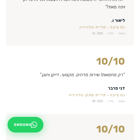
ויפה מאוד!
”
ליאור ו.
נס ציונה
·
תליית טלוויזיה
מאומת · מידרג ·
01.2026
10
/10
“
רק מחמאות! שירות מדהים. מקצועי, דייקן והוגן.
”
דני פרבר
נס ציונה
·
תליית מתקן טלוויזיה
מאומת · מידרג ·
08.2025
וואטסאפ
10
/10