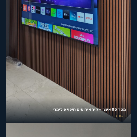
מסך 85 אינץ׳ – קיר אירועים חיפוי פולימרי
רמת גן