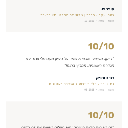
עופר ש.
באר יעקב
·
סנכרון טלוויזיה מקלט וסאונד-בר
מאומת · מידרג ·
10.2025
10
/10
“
דייקן, מקצועי ואכפתי. שמר על ניקיון מקסימלי ועזר עם
הגדרה ראשונית. ממליץ בחום!
”
רביב ורניק
נס ציונה
·
תליית זרוע + הגדרה ראשונית
מאומת · מידרג ·
09.2025
10
/10
“
זה לא היה תלייה פשוטה והוא הצליח לעשות את זה בדיוק