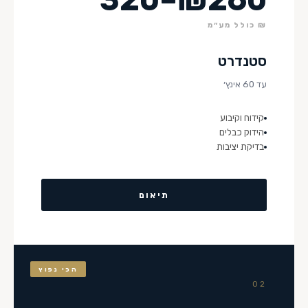
₪ כולל מע״מ
סטנדרט
עד 60 אינץ׳
קידוח וקיבוע
הידוק כבלים
בדיקת יציבות
תיאום
הכי נפוץ
02