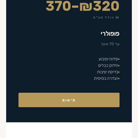
₪320–370
₪ כולל מע״מ
פופולרי
עד 70 אינץ׳
קידוח וקיבוע
הידוק כבלים
בדיקת יציבות
הגדרה בסיסית
תיאום