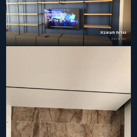
נגרות מעוצבת
נס ציונה