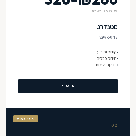
₪ כולל מע״מ
סטנדרט
עד 60 אינץ׳
קידוח וקיבוע
הידוק כבלים
בדיקת יציבות
תיאום
הכי נפוץ
02