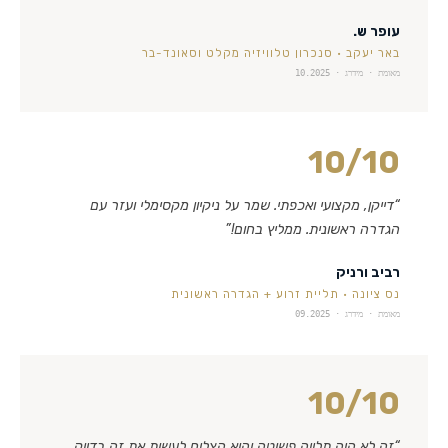
עופר ש.
באר יעקב
·
סנכרון טלוויזיה מקלט וסאונד-בר
מאומת · מידרג ·
10.2025
10
/10
“
דייקן, מקצועי ואכפתי. שמר על ניקיון מקסימלי ועזר עם
הגדרה ראשונית. ממליץ בחום!
”
רביב ורניק
נס ציונה
·
תליית זרוע + הגדרה ראשונית
מאומת · מידרג ·
09.2025
10
/10
“
זה לא היה תלייה פשוטה והוא הצליח לעשות את זה בדיוק