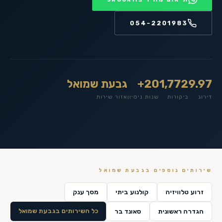
054-2201983
9.97
1,772
20+
גבעת שמואל
דירוג
ביקורות
שנות ניסיון
אזור שירות
שירותים נוספים ב
גבעת שמואל
זרוע טלוויזיה
קולנוע ביתי
מסך ענק
כל השירותים ב
גבעת שמואל
הגדרה ראשונית
סאונד בר