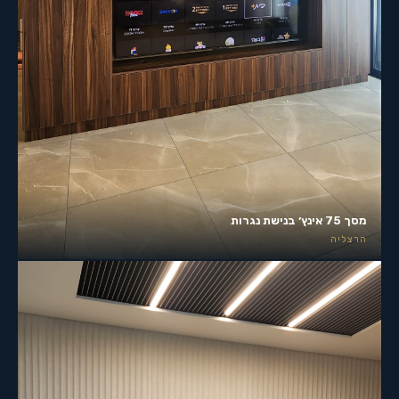
מסך 75 אינץ׳ בנישת נגרות
הרצליה