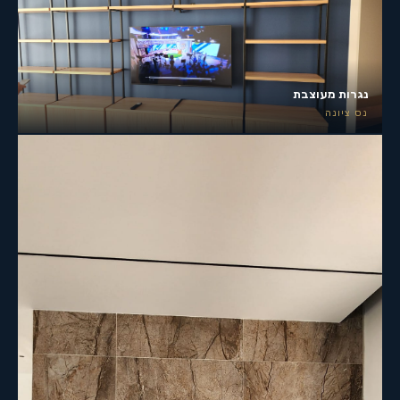
נגרות מעוצבת
נס ציונה