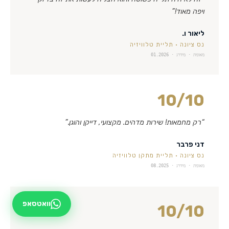
ויפה מאוד!
”
ליאור ו.
נס ציונה
·
תליית טלוויזיה
מאומת · מידרג ·
01.2026
10
/10
“
רק מחמאות! שירות מדהים. מקצועי, דייקן והוגן.
”
דני פרבר
נס ציונה
·
תליית מתקן טלוויזיה
מאומת · מידרג ·
08.2025
וואטסאפ
10
/10