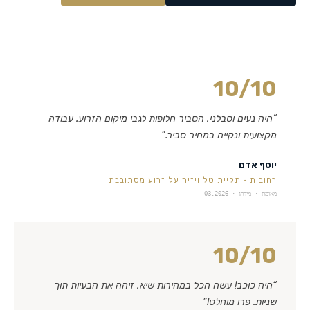
10
/10
“
היה נעים וסבלני, הסביר חלופות לגבי מיקום הזרוע. עבודה
מקצועית ונקייה במחיר סביר.
”
יוסף אדם
רחובות
·
תליית טלוויזיה על זרוע מסתובבת
מאומת · מידרג ·
03.2026
10
/10
“
היה כוכב! עשה הכל במהירות שיא, זיהה את הבעיות תוך
שניות. פרו מוחלט!
”