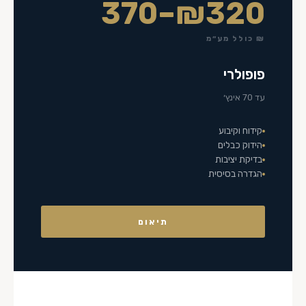
₪320–370
₪ כולל מע״מ
פופולרי
עד 70 אינץ׳
קידוח וקיבוע
הידוק כבלים
בדיקת יציבות
הגדרה בסיסית
תיאום