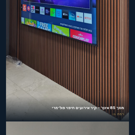
מסך 85 אינץ׳ – קיר אירועים חיפוי פולימרי
רמת גן