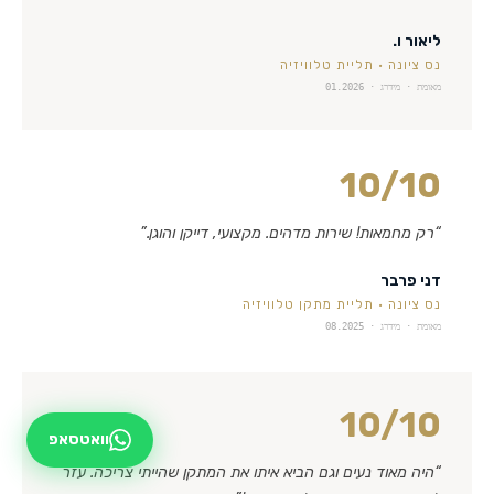
ליאור ו.
נס ציונה
·
תליית טלוויזיה
מאומת · מידרג ·
01.2026
10
/10
“
רק מחמאות! שירות מדהים. מקצועי, דייקן והוגן.
”
דני פרבר
נס ציונה
·
תליית מתקן טלוויזיה
מאומת · מידרג ·
08.2025
10
/10
וואטסאפ
“
היה מאוד נעים וגם הביא איתו את המתקן שהייתי צריכה. עזר