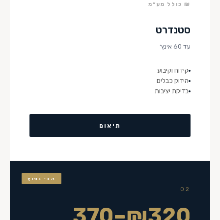
₪ כולל מע״מ
סטנדרט
עד 60 אינץ׳
קידוח וקיבוע
הידוק כבלים
בדיקת יציבות
תיאום
הכי נפוץ
02
₪320–370