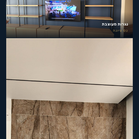
נגרות מעוצבת
נס ציונה