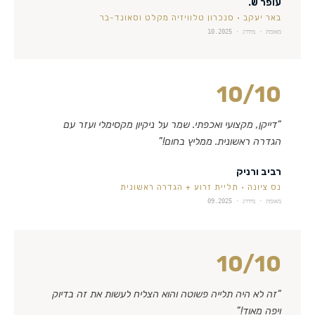
עופר ש.
באר יעקב
·
סנכרון טלוויזיה מקלט וסאונד-בר
מאומת · מידרג ·
10.2025
10
/10
“
דייקן, מקצועי ואכפתי. שמר על ניקיון מקסימלי ועזר עם
הגדרה ראשונית. ממליץ בחום!
”
רביב ורניק
נס ציונה
·
תליית זרוע + הגדרה ראשונית
מאומת · מידרג ·
09.2025
10
/10
“
זה לא היה תלייה פשוטה והוא הצליח לעשות את זה בדיוק
ויפה מאוד!
”