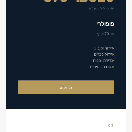
₪ כולל מע״מ
פופולרי
עד 70 אינץ׳
קידוח וקיבוע
הידוק כבלים
בדיקת יציבות
הגדרה בסיסית
תיאום
03