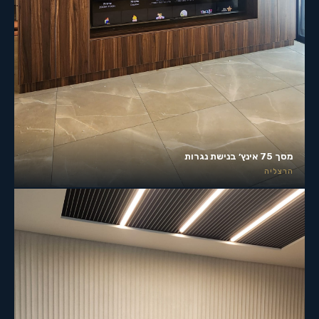
מסך 75 אינץ׳ בנישת נגרות
הרצליה