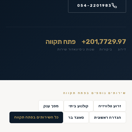
054-2201983
9.97
1,772
20+
פתח תקווה
דירוג
ביקורות
שנות ניסיון
אזור שירות
שירותים נוספים ב
פתח תקווה
זרוע טלוויזיה
קולנוע ביתי
מסך ענק
כל השירותים ב
פתח תקווה
הגדרה ראשונית
סאונד בר