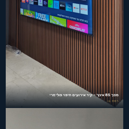
מסך 85 אינץ׳ – קיר אירועים חיפוי פולימרי
רמת גן