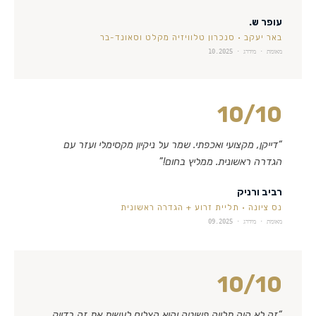
עופר ש.
באר יעקב
·
סנכרון טלוויזיה מקלט וסאונד-בר
מאומת · מידרג ·
10.2025
10
/10
“
דייקן, מקצועי ואכפתי. שמר על ניקיון מקסימלי ועזר עם
הגדרה ראשונית. ממליץ בחום!
”
רביב ורניק
נס ציונה
·
תליית זרוע + הגדרה ראשונית
מאומת · מידרג ·
09.2025
10
/10
“
זה לא היה תלייה פשוטה והוא הצליח לעשות את זה בדיוק