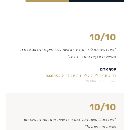
10
/10
“
היה נעים וסבלני, הסביר חלופות לגבי מיקום הזרוע. עבודה
מקצועית ונקייה במחיר סביר.
”
יוסף אדם
רחובות
·
תליית טלוויזיה על זרוע מסתובבת
מאומת · מידרג ·
03.2026
10
/10
“
היה כוכב! עשה הכל במהירות שיא, זיהה את הבעיות תוך
שניות. פרו מוחלט!
”