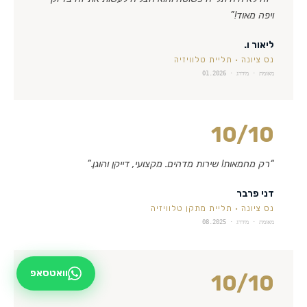
ויפה מאוד!
”
ליאור ו.
נס ציונה
·
תליית טלוויזיה
מאומת · מידרג ·
01.2026
10
/10
“
רק מחמאות! שירות מדהים. מקצועי, דייקן והוגן.
”
דני פרבר
נס ציונה
·
תליית מתקן טלוויזיה
מאומת · מידרג ·
08.2025
וואטסאפ
10
/10