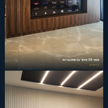
מסך 75 אינץ׳ בנישת נגרות
הרצליה