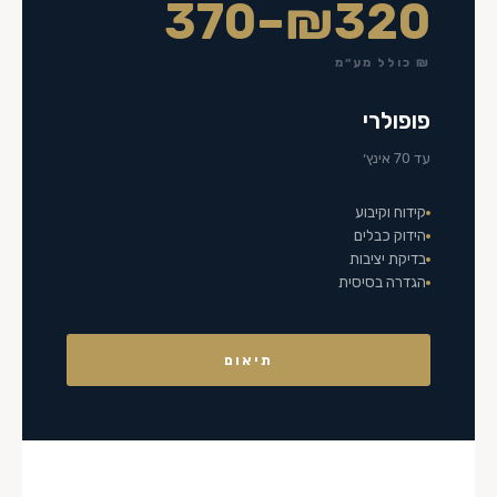
₪320–370
₪ כולל מע״מ
פופולרי
עד 70 אינץ׳
קידוח וקיבוע
הידוק כבלים
בדיקת יציבות
הגדרה בסיסית
תיאום