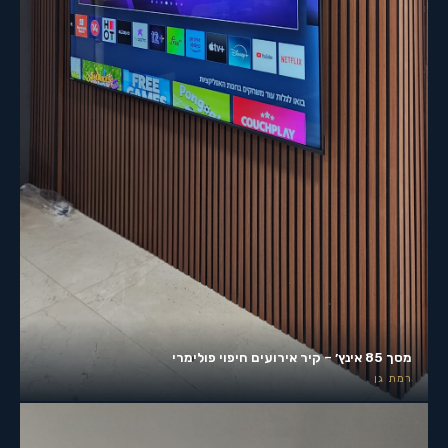
מסך 85 אינץ׳ – קיר אירועים חיפוי פולימרי
רמת גן