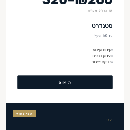
₪ כולל מע״מ
סטנדרט
עד 60 אינץ׳
קידוח וקיבוע
הידוק כבלים
בדיקת יציבות
תיאום
הכי נפוץ
02