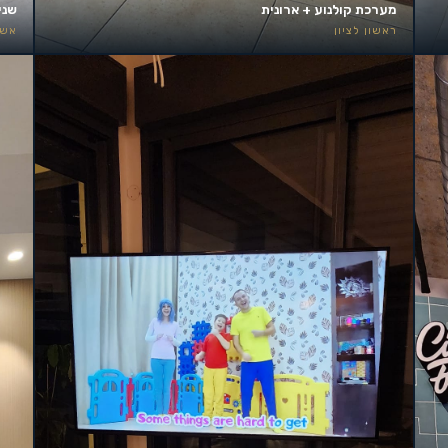
מערכת קולנוע + ארונית
שני
ראשון לציון
אשד