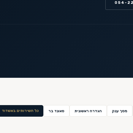
054-2
כל השירותים ב
אשדוד
מסך ענק
הגדרה ראשונית
סאונד בר