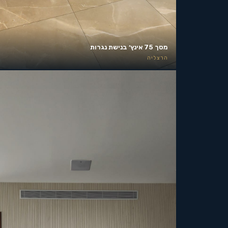
מסך 75 אינץ׳ בנישת נגרות
הרצליה