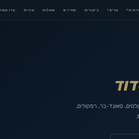
ותים
ערים
ביקורות
מחירים
שאלות
אודות
צרו קשר
▾
▾
וד
לטים, סאונד-בר, רמקולים,
.