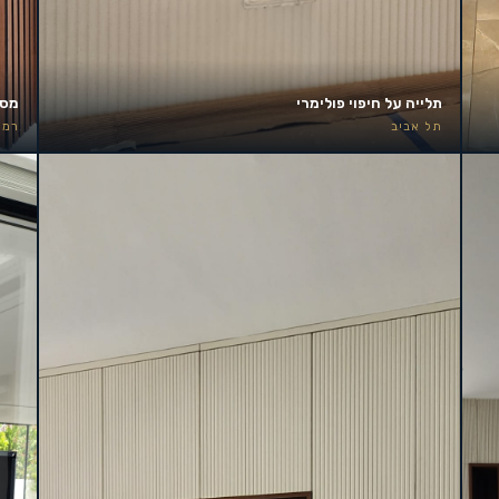
תלייה על חיפוי פולימרי
מסך 85 אינץ׳ – קיר אירוע
תל אביב
רמת