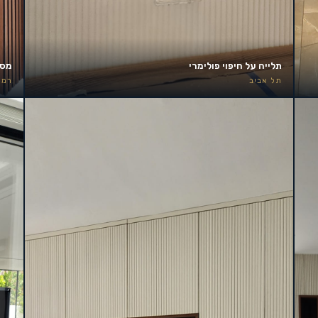
תלייה על חיפוי פולימרי
מסך 85 אינץ׳ – קיר אירוע
תל אביב
רמת