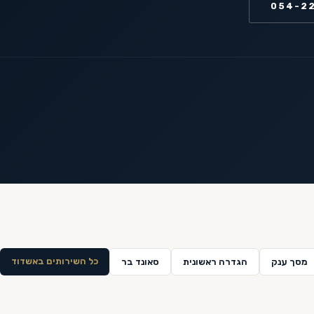
054-2
כל השירותים ב
אשדוד
מסך ענק
הגדרה ראשונית
סאונד בר