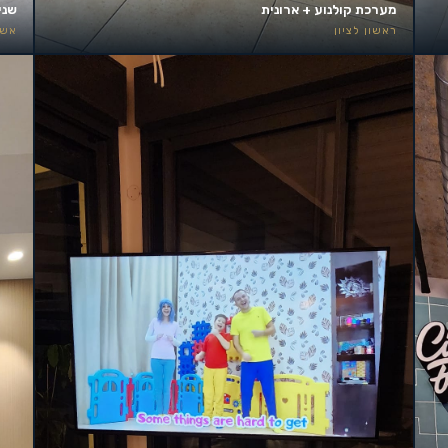
מערכת קולנוע + ארונית
שני
ראשון לציון
אשד