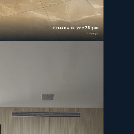
מסך 75 אינץ׳ בנישת נגרות
הרצליה