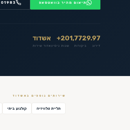
תיאום מהיר בוואטסאפ
201983
9.97
1,772
20+
אשדוד
דירוג
ביקורות
שנות ניסיון
אזור שירות
שירותים נוספים ב
אשדוד
תליית טלוויזיה
קולנוע ביתי