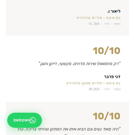
ליאור ו.
נס ציונה
·
תליית טלוויזיה
מאומת · מידרג ·
01.2026
10
/10
“
רק מחמאות! שירות מדהים. מקצועי, דייקן והוגן.
”
דני פרבר
נס ציונה
·
תליית מתקן טלוויזיה
מאומת · מידרג ·
08.2025
10
/10
וואטסאפ
“
היה מאוד נעים וגם הביא איתו את המתקן שהייתי צריכה. עזר