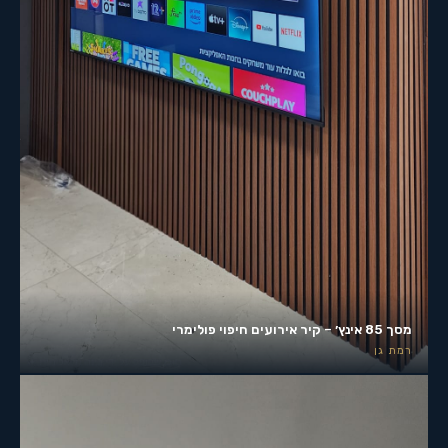
מסך 85 אינץ׳ – קיר אירועים חיפוי פולימרי
רמת גן