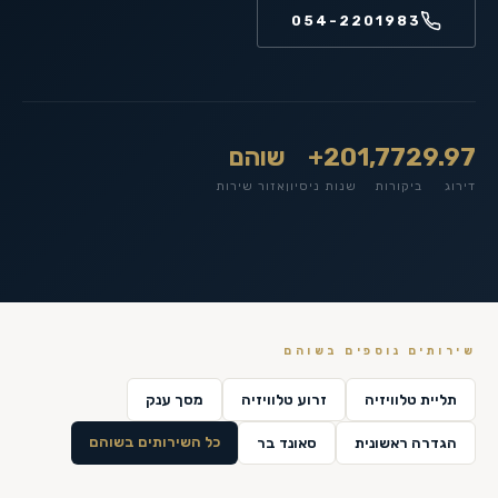
054-2201983
9.97
1,772
20+
שוהם
דירוג
ביקורות
שנות ניסיון
אזור שירות
שירותים נוספים ב
שוהם
תליית טלוויזיה
זרוע טלוויזיה
מסך ענק
כל השירותים ב
שוהם
הגדרה ראשונית
סאונד בר