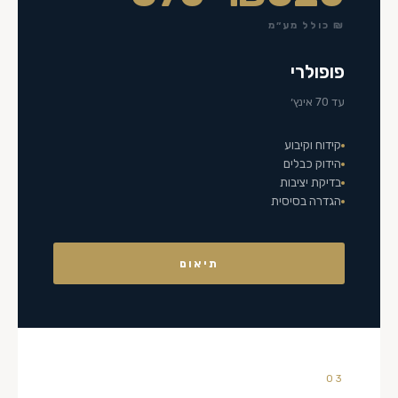
₪ כולל מע״מ
פופולרי
עד 70 אינץ׳
קידוח וקיבוע
הידוק כבלים
בדיקת יציבות
הגדרה בסיסית
תיאום
03