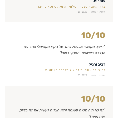
עופר ש.
באר יעקב
·
סנכרון טלוויזיה מקלט וסאונד-בר
מאומת · מידרג ·
10.2025
10
/10
“
דייקן, מקצועי ואכפתי. שמר על ניקיון מקסימלי ועזר עם
הגדרה ראשונית. ממליץ בחום!
”
רביב ורניק
נס ציונה
·
תליית זרוע + הגדרה ראשונית
מאומת · מידרג ·
09.2025
10
/10
“
זה לא היה תלייה פשוטה והוא הצליח לעשות את זה בדיוק
ויפה מאוד!
”