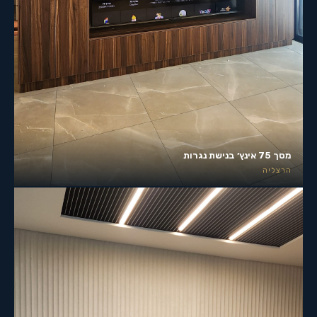
מסך 75 אינץ׳ בנישת נגרות
הרצליה