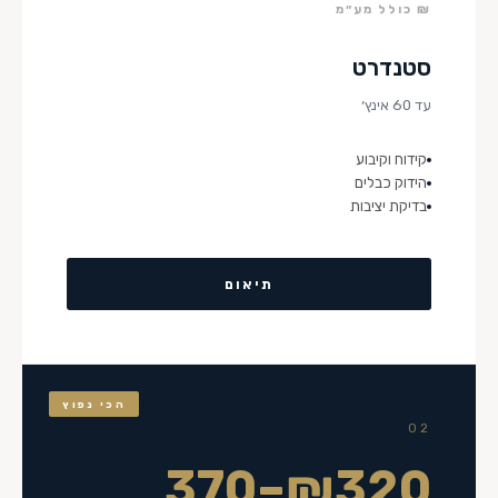
₪ כולל מע״מ
סטנדרט
עד 60 אינץ׳
קידוח וקיבוע
הידוק כבלים
בדיקת יציבות
תיאום
הכי נפוץ
02
₪320–370