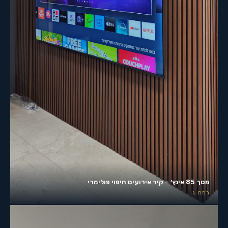
מסך 85 אינץ׳ – קיר אירועים חיפוי פולימרי
רמת גן