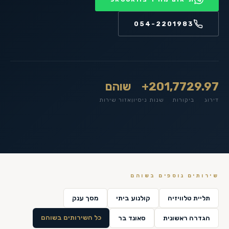
054-2201983
9.97
1,772
20+
שוהם
דירוג
ביקורות
שנות ניסיון
אזור שירות
שירותים נוספים ב
שוהם
תליית טלוויזיה
קולנוע ביתי
מסך ענק
כל השירותים ב
שוהם
הגדרה ראשונית
סאונד בר