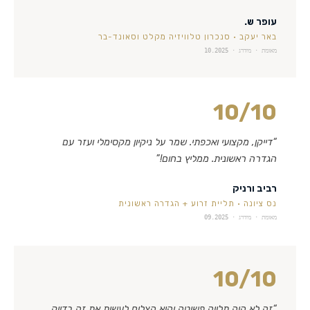
עופר ש.
באר יעקב
·
סנכרון טלוויזיה מקלט וסאונד-בר
מאומת · מידרג ·
10.2025
10
/10
“
דייקן, מקצועי ואכפתי. שמר על ניקיון מקסימלי ועזר עם
הגדרה ראשונית. ממליץ בחום!
”
רביב ורניק
נס ציונה
·
תליית זרוע + הגדרה ראשונית
מאומת · מידרג ·
09.2025
10
/10
“
זה לא היה תלייה פשוטה והוא הצליח לעשות את זה בדיוק