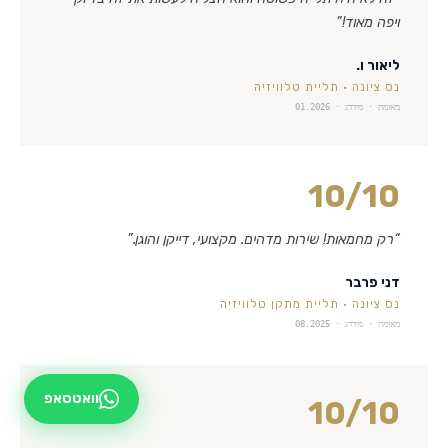
ויפה מאוד!
”
ליאור ו.
נס ציונה
·
תליית טלוויזיה
מאומת · מידרג ·
01.2026
10
/10
“
רק מחמאות! שירות מדהים. מקצועי, דייקן והוגן.
”
דני פרבר
נס ציונה
·
תליית מתקן טלוויזיה
מאומת · מידרג ·
08.2025
וואטסאפ
10
/10