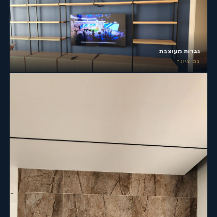
נגרות מעוצבת
נס ציונה