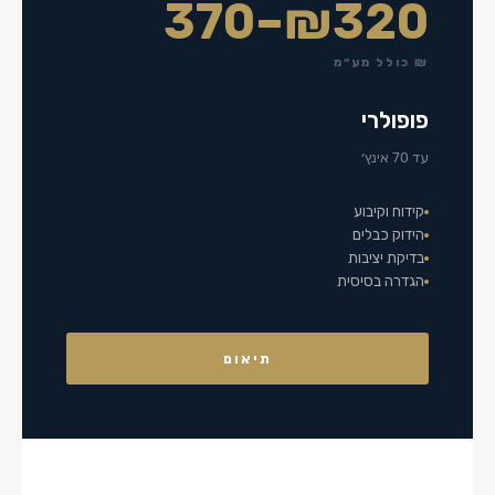
₪320–370
₪ כולל מע״מ
פופולרי
עד 70 אינץ׳
קידוח וקיבוע
הידוק כבלים
בדיקת יציבות
הגדרה בסיסית
תיאום