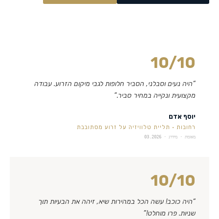
10
/10
“
היה נעים וסבלני, הסביר חלופות לגבי מיקום הזרוע. עבודה
מקצועית ונקייה במחיר סביר.
”
יוסף אדם
רחובות
·
תליית טלוויזיה על זרוע מסתובבת
מאומת · מידרג ·
03.2026
10
/10
“
היה כוכב! עשה הכל במהירות שיא, זיהה את הבעיות תוך
שניות. פרו מוחלט!
”