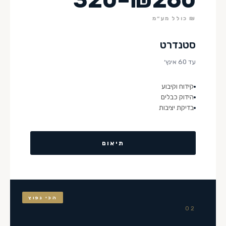
₪ כולל מע״מ
סטנדרט
עד 60 אינץ׳
קידוח וקיבוע
הידוק כבלים
בדיקת יציבות
תיאום
הכי נפוץ
02