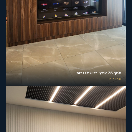
מסך 75 אינץ׳ בנישת נגרות
הרצליה