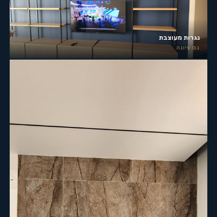
נגרות מעוצבת
נס ציונה