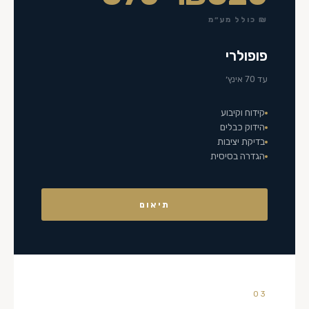
₪ כולל מע״מ
פופולרי
עד 70 אינץ׳
קידוח וקיבוע
הידוק כבלים
בדיקת יציבות
הגדרה בסיסית
תיאום
03