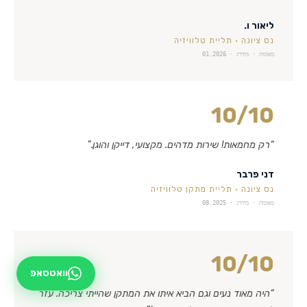
ליאור ו.
נס ציונה
·
תליית טלוויזיה
מאומת · מידרג ·
01.2026
10
/10
“
רק מחמאות! שירות מדהים. מקצועי, דייקן והוגן.
”
דני פרבר
נס ציונה
·
תליית מתקן טלוויזיה
מאומת · מידרג ·
08.2025
10
/10
וואטסאפ
“
היה מאוד נעים וגם הביא איתו את המתקן שהייתי צריכה. עזר