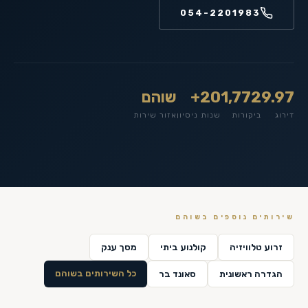
054-2201983
9.97
1,772
20+
שוהם
דירוג
ביקורות
שנות ניסיון
אזור שירות
שירותים נוספים ב
שוהם
זרוע טלוויזיה
קולנוע ביתי
מסך ענק
כל השירותים ב
שוהם
הגדרה ראשונית
סאונד בר