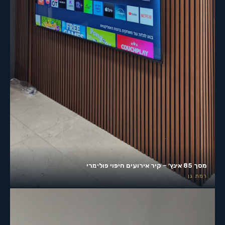
מסך 85 אינץ׳ – קיר אירועים חיפוי פולימרי
רמת גן