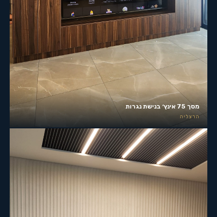
מסך 75 אינץ׳ בנישת נגרות
הרצליה