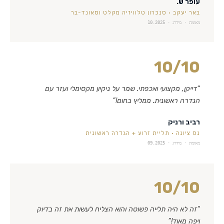
עופר ש.
באר יעקב
·
סנכרון טלוויזיה מקלט וסאונד-בר
מאומת · מידרג ·
10.2025
10
/10
“
דייקן, מקצועי ואכפתי. שמר על ניקיון מקסימלי ועזר עם
הגדרה ראשונית. ממליץ בחום!
”
רביב ורניק
נס ציונה
·
תליית זרוע + הגדרה ראשונית
מאומת · מידרג ·
09.2025
10
/10
“
זה לא היה תלייה פשוטה והוא הצליח לעשות את זה בדיוק
ויפה מאוד!
”