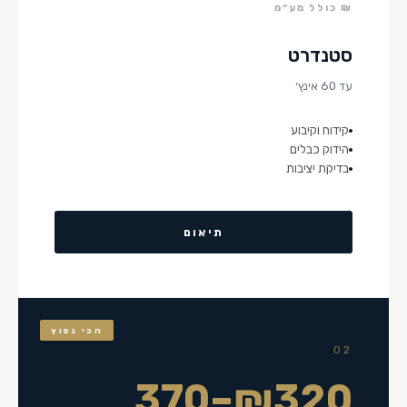
₪ כולל מע״מ
סטנדרט
עד 60 אינץ׳
קידוח וקיבוע
הידוק כבלים
בדיקת יציבות
תיאום
הכי נפוץ
02
₪320–370