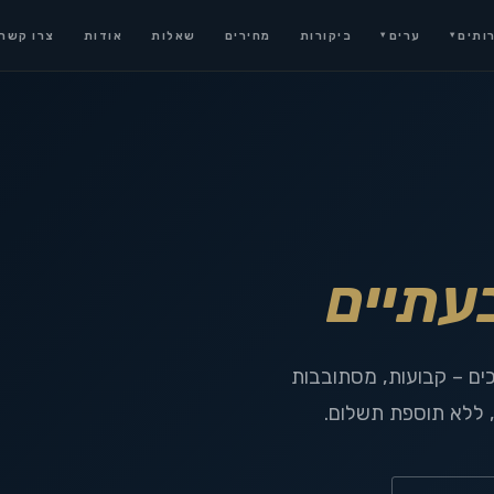
ותים
ערים
ביקורות
מחירים
שאלות
אודות
צרו קשר
▾
▾
עתיים
כים – קבועות, מסתובבות