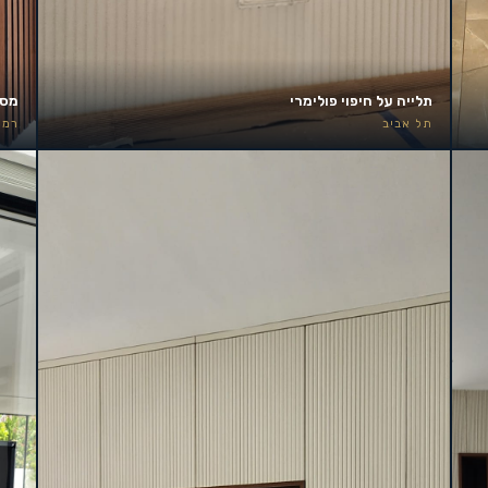
תלייה על חיפוי פולימרי
מסך 85 אינץ׳ – קיר אירוע
תל אביב
רמת