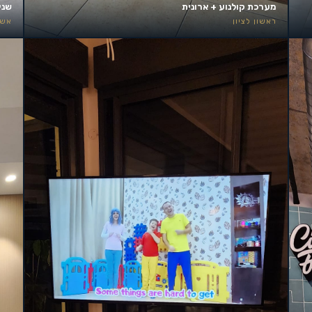
מערכת קולנוע + ארונית
שני
ראשון לציון
אשד