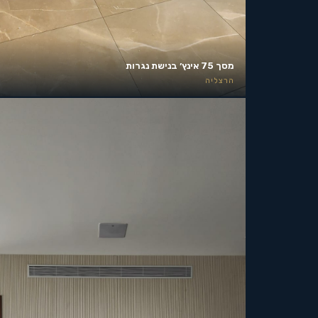
מסך 75 אינץ׳ בנישת נגרות
הרצליה