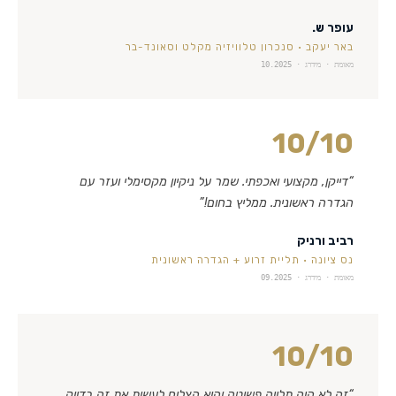
עופר ש.
באר יעקב
·
סנכרון טלוויזיה מקלט וסאונד-בר
מאומת · מידרג ·
10.2025
10
/10
“
דייקן, מקצועי ואכפתי. שמר על ניקיון מקסימלי ועזר עם
הגדרה ראשונית. ממליץ בחום!
”
רביב ורניק
נס ציונה
·
תליית זרוע + הגדרה ראשונית
מאומת · מידרג ·
09.2025
10
/10
“
זה לא היה תלייה פשוטה והוא הצליח לעשות את זה בדיוק