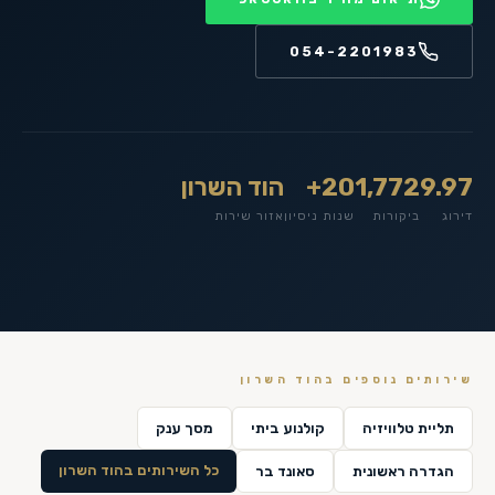
054-2201983
9.97
1,772
20+
הוד השרון
דירוג
ביקורות
שנות ניסיון
אזור שירות
שירותים נוספים ב
הוד השרון
תליית טלוויזיה
קולנוע ביתי
מסך ענק
כל השירותים ב
הוד השרון
הגדרה ראשונית
סאונד בר