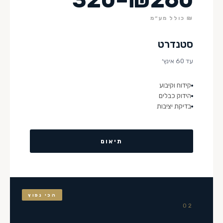
₪ כולל מע״מ
סטנדרט
עד 60 אינץ׳
קידוח וקיבוע
הידוק כבלים
בדיקת יציבות
תיאום
הכי נפוץ
02