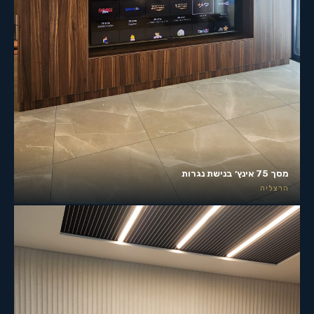
מסך 75 אינץ׳ בנישת נגרות
הרצליה