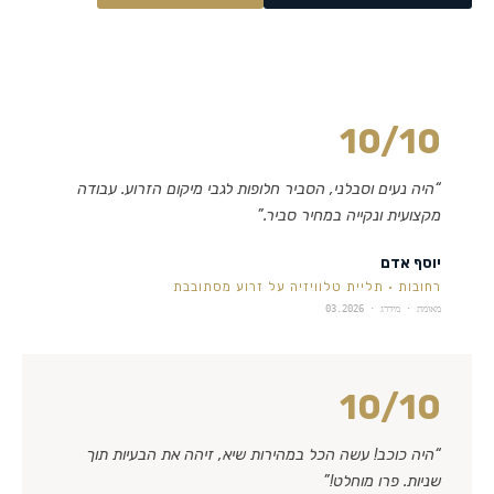
10
/10
“
היה נעים וסבלני, הסביר חלופות לגבי מיקום הזרוע. עבודה
מקצועית ונקייה במחיר סביר.
”
יוסף אדם
רחובות
·
תליית טלוויזיה על זרוע מסתובבת
מאומת · מידרג ·
03.2026
10
/10
“
היה כוכב! עשה הכל במהירות שיא, זיהה את הבעיות תוך
שניות. פרו מוחלט!
”