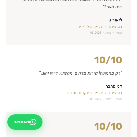
ויפה מאוד!
”
ליאור ו.
נס ציונה
·
תליית טלוויזיה
מאומת · מידרג ·
01.2026
10
/10
“
רק מחמאות! שירות מדהים. מקצועי, דייקן והוגן.
”
דני פרבר
נס ציונה
·
תליית מתקן טלוויזיה
מאומת · מידרג ·
08.2025
וואטסאפ
10
/10