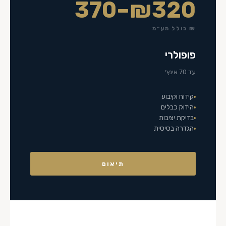
₪320–370
₪ כולל מע״מ
פופולרי
עד 70 אינץ׳
קידוח וקיבוע
הידוק כבלים
בדיקת יציבות
הגדרה בסיסית
תיאום