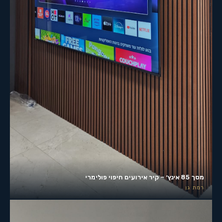
מסך 85 אינץ׳ – קיר אירועים חיפוי פולימרי
רמת גן