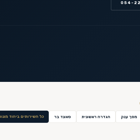
054-2
כל השירותים ב
יהוד מונוס
מסך ענק
הגדרה ראשונית
סאונד בר