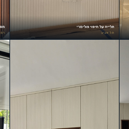
תלייה על חיפוי פולימרי
מסך 85 אינץ׳ – קיר אירוע
תל אביב
רמת