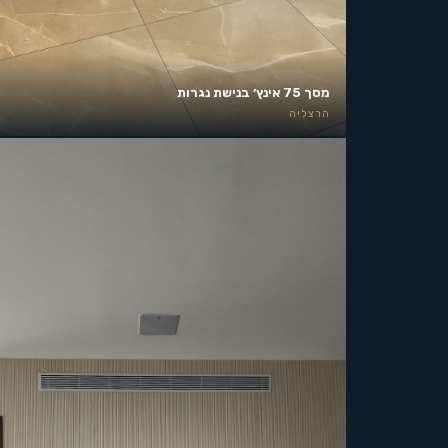
מסך 75 אינץ׳ בנישת נגרות
הרצליה