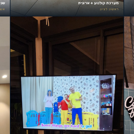
מערכת קולנוע + ארונית
שני
ראשון לציון
אשד