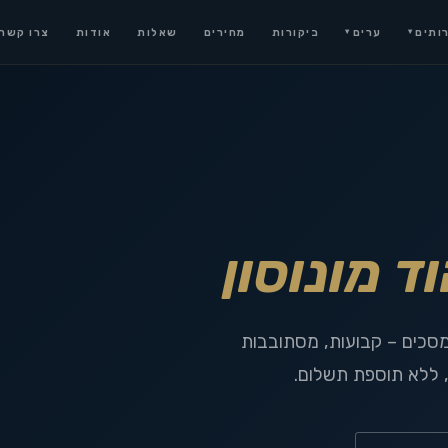
ותים
ערים
ביקורות
מחירים
שאלות
אודות
צרו קשר
▾
▾
וד מונוסון
המסכים – קבועות, מסתובבות