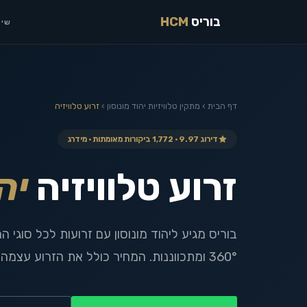
בוריס
HCM
שיר
דף הבית
›
מתקין טלוויזיות
יהוד מונוסון
›
זרוע טלוויזיה
דירוג 9.97 · 1,772 ביקורות מאומתות · מידרג
זרוע טלוויזיה
יה
בוריס מגיע ליהוד מונוסון עם זרועות לכל סוגי 
360° ומתכווננות. המחיר כולל את הזרוע עצמה, ללא תוספת תשלום.