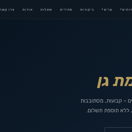
ותים
ערים
ביקורות
מחירים
שאלות
אודות
צרו קשר
▾
▾
ת גן
ים – קבועות, מסתובבות