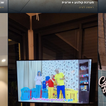
מערכת קולנוע + ארונית
שני
ראשון לציון
אשד