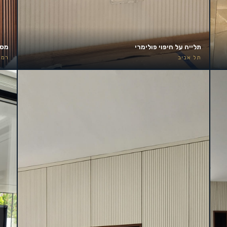
תלייה על חיפוי פולימרי
מסך 85 אינץ׳ – קיר אירוע
תל אביב
רמת