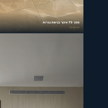
מסך 75 אינץ׳ בנישת נגרות
הרצליה