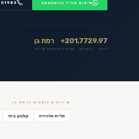
תיאום מהיר בוואטסאפ
201983
9.97
1,772
20+
רמת גן
דירוג
ביקורות
שנות ניסיון
אזור שירות
שירותים נוספים ב
רמת גן
תליית טלוויזיה
קולנוע ביתי