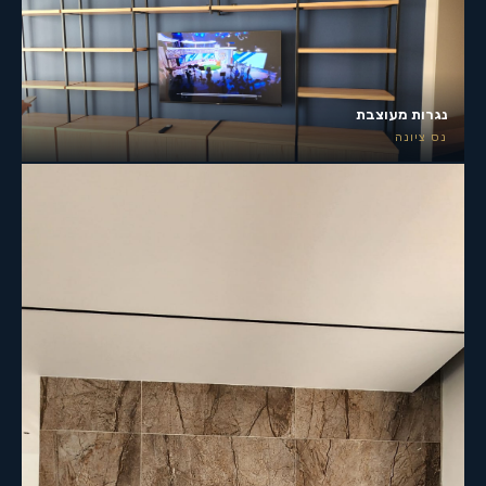
נגרות מעוצבת
נס ציונה