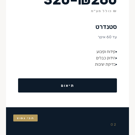
₪ כולל מע״מ
סטנדרט
עד 60 אינץ׳
קידוח וקיבוע
הידוק כבלים
בדיקת יציבות
תיאום
הכי נפוץ
02