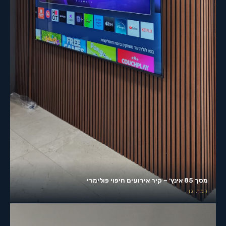
מסך 85 אינץ׳ – קיר אירועים חיפוי פולימרי
רמת גן