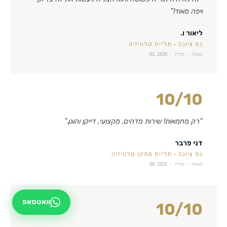
ויפה מאוד!
”
ליאור ו.
נס ציונה
·
תליית טלוויזיה
מאומת · מידרג ·
01.2026
10
/10
“
רק מחמאות! שירות מדהים. מקצועי, דייקן והוגן.
”
דני פרבר
נס ציונה
·
תליית מתקן טלוויזיה
מאומת · מידרג ·
08.2025
וואטסאפ
10
/10