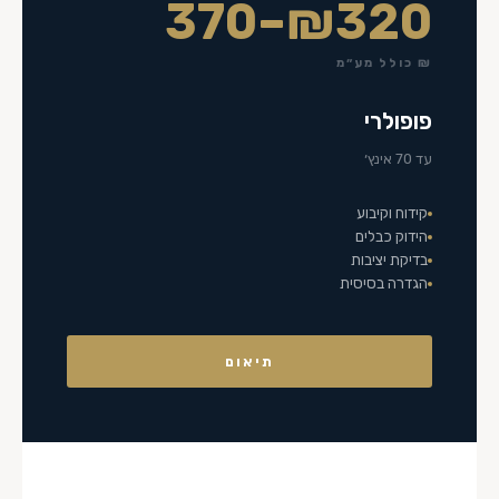
₪320–370
₪ כולל מע״מ
פופולרי
עד 70 אינץ׳
קידוח וקיבוע
הידוק כבלים
בדיקת יציבות
הגדרה בסיסית
תיאום