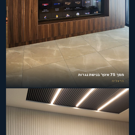
מסך 75 אינץ׳ בנישת נגרות
הרצליה