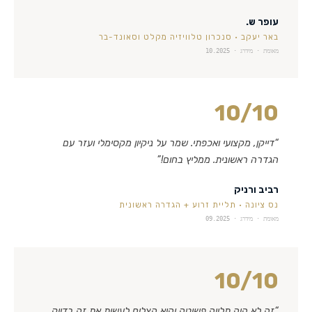
עופר ש.
באר יעקב
·
סנכרון טלוויזיה מקלט וסאונד-בר
מאומת · מידרג ·
10.2025
10
/10
“
דייקן, מקצועי ואכפתי. שמר על ניקיון מקסימלי ועזר עם
הגדרה ראשונית. ממליץ בחום!
”
רביב ורניק
נס ציונה
·
תליית זרוע + הגדרה ראשונית
מאומת · מידרג ·
09.2025
10
/10
“
זה לא היה תלייה פשוטה והוא הצליח לעשות את זה בדיוק