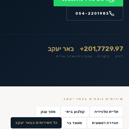
054-2201983
9.97
1,772
20+
באר יעקב
דירוג
ביקורות
שנות ניסיון
אזור שירות
שירותים נוספים ב
באר יעקב
תליית טלוויזיה
קולנוע ביתי
מסך ענק
כל השירותים ב
באר יעקב
הגדרה ראשונית
סאונד בר