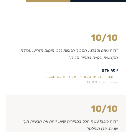
10
/10
“
היה נעים וסבלני, הסביר חלופות לגבי מיקום הזרוע. עבודה
מקצועית ונקייה במחיר סביר.
”
יוסף אדם
רחובות
·
תליית טלוויזיה על זרוע מסתובבת
מאומת · מידרג ·
03.2026
10
/10
“
היה כוכב! עשה הכל במהירות שיא, זיהה את הבעיות תוך
שניות. פרו מוחלט!
”